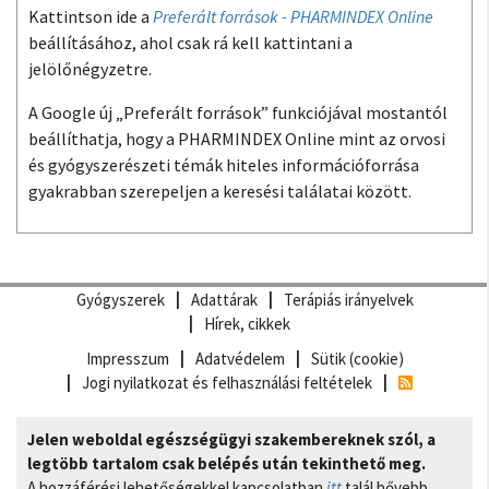
Kattintson ide a
Preferált források - PHARMINDEX Online
beállításához, ahol csak rá kell kattintani a
jelölőnégyzetre.
A Google új „Preferált források” funkciójával mostantól
beállíthatja, hogy a PHARMINDEX Online mint az orvosi
és gyógyszerészeti témák hiteles információforrása
gyakrabban szerepeljen a keresési találatai között.
Gyógyszerek
Adattárak
Terápiás irányelvek
Hírek, cikkek
Impresszum
Adatvédelem
Sütik (cookie)
Jogi nyilatkozat és felhasználási feltételek
Jelen weboldal egészségügyi szakembereknek szól, a
legtöbb tartalom csak belépés után tekinthető meg.
A hozzáférési lehetőségekkel kapcsolatban
itt
talál bővebb