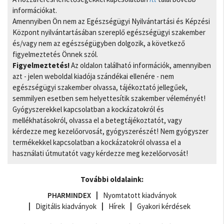
információkat.
Amennyiben Ön nem az Egészségügyi Nyilvántartási és Képzési
Központ nyilvántartásában szereplő egészségügyi szakember
és/vagy nem az egészségügyben dolgozik, a következő
figyelmeztetés Önnek szól.
Figyelmeztetés!
Az oldalon található információk, amennyiben
azt - jelen weboldal kiadója szándékai ellenére - nem
egészségügyi szakember olvassa, tájékoztató jellegűek,
semmilyen esetben sem helyettesítik szakember véleményét!
Gyógyszerekkel kapcsolatban a kockázatokról és
mellékhatásokról, olvassa el a betegtájékoztatót, vagy
kérdezze meg kezelőorvosát, gyógyszerészét! Nem gyógyszer
termékekkel kapcsolatban a kockázatokról olvassa el a
használati útmutatót vagy kérdezze meg kezelőorvosát!
További oldalaink:
PHARMINDEX
Nyomtatott kiadványok
Digitális kiadványok
Hírek
Gyakori kérdések