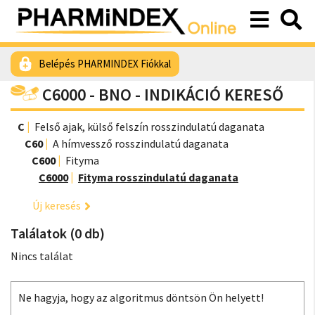
Belépés PHARMINDEX Fiókkal
C6000 - BNO - INDIKÁCIÓ KERESŐ
C
Felső ajak, külső felszín rosszindulatú daganata
C60
A hímvessző rosszindulatú daganata
C600
Fityma
C6000
Fityma rosszindulatú daganata
Új keresés
Találatok (0 db)
Nincs találat
Ne hagyja, hogy az algoritmus döntsön Ön helyett!