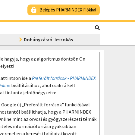
Belépés PHARMINDEX Fiókkal
Dohányzásról leszokás
e hagyja, hogy az algoritmus döntsön Ön
elyett!
attintson ide a
Preferált források - PHARMINDEX
nline
beállításához, ahol csak rá kell
attintani a jelölőnégyzetre.
 Google új „Preferált források” funkciójával
ostantól beállíthatja, hogy a PHARMINDEX
nline mint az orvosi és gyógyszerészeti témák
iteles információforrása gyakrabban
zerepeljen a keresési találatai között.