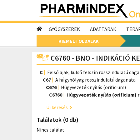
GYÓGYSZEREK
ADATTÁRAK
TERÁP
KIEMELT OLDALAK
C6760 - BNO - INDIKÁCIÓ K
C
Felső ajak, külső felszín rosszindulatú dag
C67
A húgyhólyag rosszindulatú daganata
C676
Húgyvezeték nyílás (orificium)
C6760
Húgyvezeték nyílás (orificium)
Új keresés
Találatok (0 db)
Nincs találat