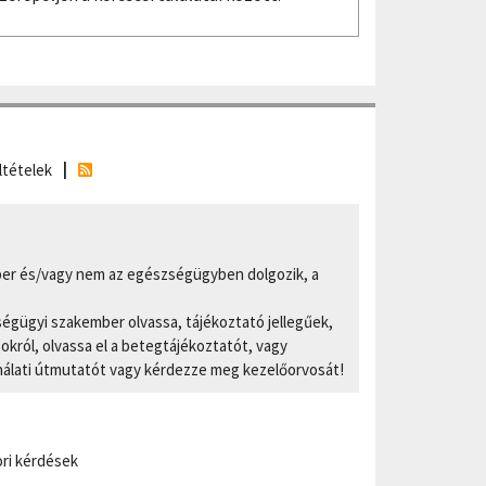
ltételek
er és/vagy nem az egészségügyben dolgozik, a
ségügyi szakember olvassa, tájékoztató jellegűek,
ról, olvassa el a betegtájékoztatót, vagy
nálati útmutatót vagy kérdezze meg kezelőorvosát!
ri kérdések