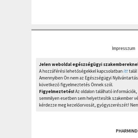
Impresszum
Jelen weboldal egészségügyi szakembereknek 
A hozzáférési lehetőségekkel kapcsolatban
itt
talál
Amennyiben Ön nem az Egészségügyi Nyilvántartási
következő figyelmeztetés Önnek szól.
Figyelmeztetés!
Az oldalon található információk
semmilyen esetben sem helyettesítik szakember vél
kérdezze meg kezelőorvosát, gyógyszerészét! Nem 
PHARMIND