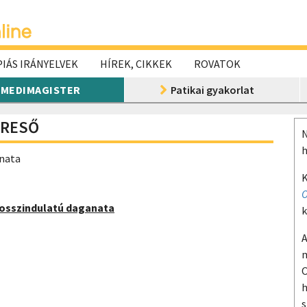
IÁS IRÁNYELVEK
HÍREK, CIKKEK
ROVATOK
MEDIMAGISTER
Patikai gyakorlat
ERESŐ
N
h
anata
K
O
 rosszindulatú daganata
k
A
m
O
h
s