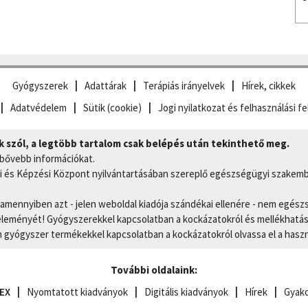
Gyógyszerek
Adattárak
Terápiás irányelvek
Hírek, cikkek
Adatvédelem
Sütik (cookie)
Jogi nyilatkozat és felhasználási fe
szól, a legtöbb tartalom csak belépés után tekinthető meg.
 bővebb információkat.
 és Képzési Központ nyilvántartásában szereplő egészségügyi szakemb
, amennyiben azt - jelen weboldal kiadója szándékai ellenére - nem egész
eményét! Gyógyszerekkel kapcsolatban a kockázatokról és mellékhatások
gyógyszer termékekkel kapcsolatban a kockázatokról olvassa el a hasz
További oldalaink:
EX
Nyomtatott kiadványok
Digitális kiadványok
Hírek
Gyako