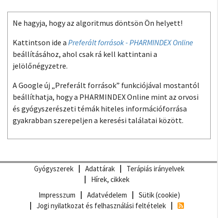
Ne hagyja, hogy az algoritmus döntsön Ön helyett!
Kattintson ide a
Preferált források - PHARMINDEX Online
beállításához, ahol csak rá kell kattintani a
jelölőnégyzetre.
A Google új „Preferált források” funkciójával mostantól
beállíthatja, hogy a PHARMINDEX Online mint az orvosi
és gyógyszerészeti témák hiteles információforrása
gyakrabban szerepeljen a keresési találatai között.
Gyógyszerek
Adattárak
Terápiás irányelvek
Hírek, cikkek
Impresszum
Adatvédelem
Sütik (cookie)
Jogi nyilatkozat és felhasználási feltételek