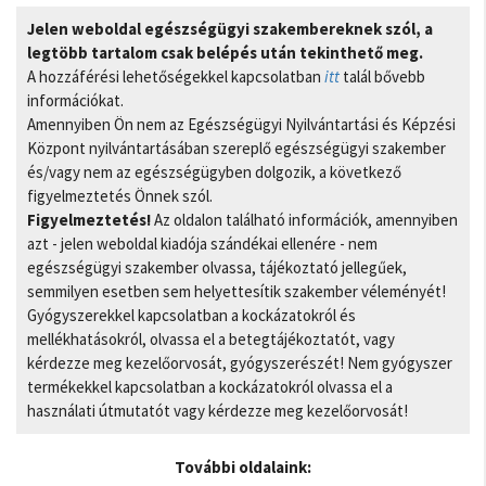
Jelen weboldal egészségügyi szakembereknek szól, a
legtöbb tartalom csak belépés után tekinthető meg.
A hozzáférési lehetőségekkel kapcsolatban
itt
talál bővebb
információkat.
Amennyiben Ön nem az Egészségügyi Nyilvántartási és Képzési
Központ nyilvántartásában szereplő egészségügyi szakember
és/vagy nem az egészségügyben dolgozik, a következő
figyelmeztetés Önnek szól.
Figyelmeztetés!
Az oldalon található információk, amennyiben
azt - jelen weboldal kiadója szándékai ellenére - nem
egészségügyi szakember olvassa, tájékoztató jellegűek,
semmilyen esetben sem helyettesítik szakember véleményét!
Gyógyszerekkel kapcsolatban a kockázatokról és
mellékhatásokról, olvassa el a betegtájékoztatót, vagy
kérdezze meg kezelőorvosát, gyógyszerészét! Nem gyógyszer
termékekkel kapcsolatban a kockázatokról olvassa el a
használati útmutatót vagy kérdezze meg kezelőorvosát!
További oldalaink: