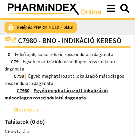
Belépés PHARMINDEX Fiókkal
C7980 - BNO - INDIKÁCIÓ KERESŐ
C
Felső ajak, külső felszín rosszindulatú daganata
C79
Egyéb lokalizációk másodlagos rosszindulatú
daganata
C798
Egyéb meghatározott lokalizáció másodlagos
rosszindulatú daganata
C7980
Egyéb meghatározott lokalizáció
másodlagos rosszindulatú daganata
Új keresés
Találatok (0 db)
Nincs találat