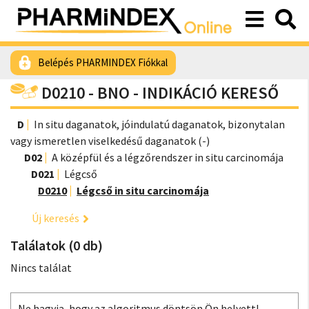
Belépés PHARMINDEX Fiókkal
D0210 - BNO - INDIKÁCIÓ KERESŐ
D
In situ daganatok, jóindulatú daganatok, bizonytalan
vagy ismeretlen viselkedésű daganatok (-)
D02
A középfül és a légzőrendszer in situ carcinomája
D021
Légcső
D0210
Légcső in situ carcinomája
Új keresés
Találatok (0 db)
Nincs találat
Ne hagyja, hogy az algoritmus döntsön Ön helyett!