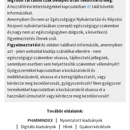
legtöbb tartalom csak belépés után tekinthető meg.
A hozzáférési lehetőségekkel kapcsolatban
itt
talál bővebb
információkat.
Amennyiben Ön nem az Egészségügyi Nyilvántartási és Képzési
Központ nyilvántartásában szereplő egészségügyi szakember
és/vagy nem az egészségügyben dolgozik, a következő
figyelmeztetés Önnek szól.
Figyelmeztetés!
Az oldalon található információk, amennyiben
azt - jelen weboldal kiadója szándékai ellenére - nem
egészségügyi szakember olvassa, tájékoztató jellegűek,
semmilyen esetben sem helyettesítik szakember véleményét!
Gyógyszerekkel kapcsolatban a kockázatokról és
mellékhatásokról, olvassa el a betegtájékoztatót, vagy
kérdezze meg kezelőorvosát, gyógyszerészét! Nem gyógyszer
termékekkel kapcsolatban a kockázatokról olvassa el a
használati útmutatót vagy kérdezze meg kezelőorvosát!
További oldalaink:
PHARMINDEX
Nyomtatott kiadványok
Digitális kiadványok
Hírek
Gyakori kérdések