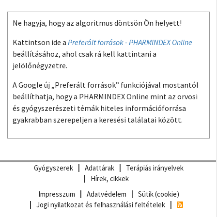
Ne hagyja, hogy az algoritmus döntsön Ön helyett!
Kattintson ide a
Preferált források - PHARMINDEX Online
beállításához, ahol csak rá kell kattintani a
jelölőnégyzetre.
A Google új „Preferált források” funkciójával mostantól
beállíthatja, hogy a PHARMINDEX Online mint az orvosi
és gyógyszerészeti témák hiteles információforrása
gyakrabban szerepeljen a keresési találatai között.
Gyógyszerek
Adattárak
Terápiás irányelvek
Hírek, cikkek
Impresszum
Adatvédelem
Sütik (cookie)
Jogi nyilatkozat és felhasználási feltételek