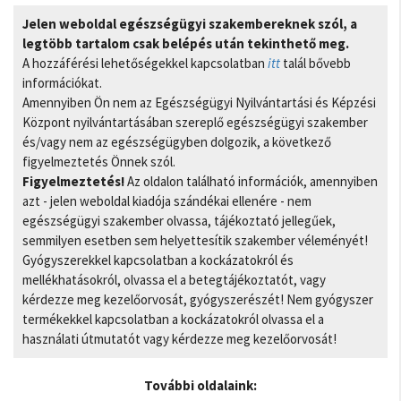
Jelen weboldal egészségügyi szakembereknek szól, a
legtöbb tartalom csak belépés után tekinthető meg.
A hozzáférési lehetőségekkel kapcsolatban
itt
talál bővebb
információkat.
Amennyiben Ön nem az Egészségügyi Nyilvántartási és Képzési
Központ nyilvántartásában szereplő egészségügyi szakember
és/vagy nem az egészségügyben dolgozik, a következő
figyelmeztetés Önnek szól.
Figyelmeztetés!
Az oldalon található információk, amennyiben
azt - jelen weboldal kiadója szándékai ellenére - nem
egészségügyi szakember olvassa, tájékoztató jellegűek,
semmilyen esetben sem helyettesítik szakember véleményét!
Gyógyszerekkel kapcsolatban a kockázatokról és
mellékhatásokról, olvassa el a betegtájékoztatót, vagy
kérdezze meg kezelőorvosát, gyógyszerészét! Nem gyógyszer
termékekkel kapcsolatban a kockázatokról olvassa el a
használati útmutatót vagy kérdezze meg kezelőorvosát!
További oldalaink: