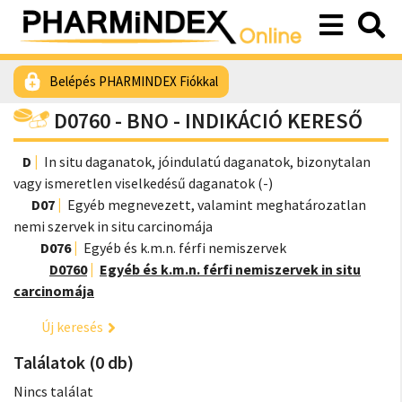
Belépés PHARMINDEX Fiókkal
D0760 - BNO - INDIKÁCIÓ KERESŐ
D
In situ daganatok, jóindulatú daganatok, bizonytalan
vagy ismeretlen viselkedésű daganatok (-)
D07
Egyéb megnevezett, valamint meghatározatlan
nemi szervek in situ carcinomája
D076
Egyéb és k.m.n. férfi nemiszervek
D0760
Egyéb és k.m.n. férfi nemiszervek in situ
carcinomája
Új keresés
Találatok (0 db)
Nincs találat