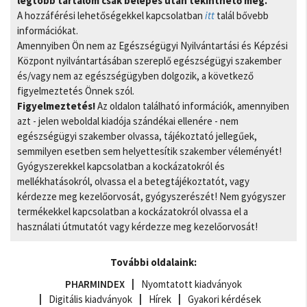
legtöbb tartalom csak belépés után tekinthető meg.
A hozzáférési lehetőségekkel kapcsolatban
itt
talál bővebb
információkat.
Amennyiben Ön nem az Egészségügyi Nyilvántartási és Képzési
Központ nyilvántartásában szereplő egészségügyi szakember
és/vagy nem az egészségügyben dolgozik, a következő
figyelmeztetés Önnek szól.
Figyelmeztetés!
Az oldalon található információk, amennyiben
azt - jelen weboldal kiadója szándékai ellenére - nem
egészségügyi szakember olvassa, tájékoztató jellegűek,
semmilyen esetben sem helyettesítik szakember véleményét!
Gyógyszerekkel kapcsolatban a kockázatokról és
mellékhatásokról, olvassa el a betegtájékoztatót, vagy
kérdezze meg kezelőorvosát, gyógyszerészét! Nem gyógyszer
termékekkel kapcsolatban a kockázatokról olvassa el a
használati útmutatót vagy kérdezze meg kezelőorvosát!
További oldalaink:
PHARMINDEX
Nyomtatott kiadványok
Digitális kiadványok
Hírek
Gyakori kérdések