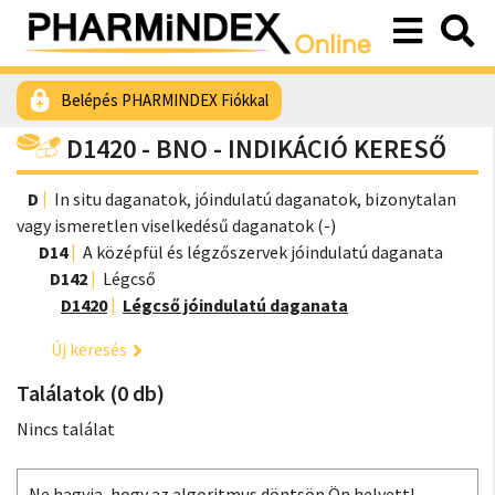
Belépés PHARMINDEX Fiókkal
D1420 - BNO - INDIKÁCIÓ KERESŐ
D
In situ daganatok, jóindulatú daganatok, bizonytalan
vagy ismeretlen viselkedésű daganatok (-)
D14
A középfül és légzőszervek jóindulatú daganata
D142
Légcső
D1420
Légcső jóindulatú daganata
Új keresés
Találatok (0 db)
Nincs találat
Ne hagyja, hogy az algoritmus döntsön Ön helyett!