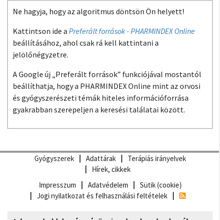
Ne hagyja, hogy az algoritmus döntsön Ön helyett!
Kattintson ide a
Preferált források - PHARMINDEX Online
beállításához, ahol csak rá kell kattintani a
jelölőnégyzetre.
A Google új „Preferált források” funkciójával mostantól
beállíthatja, hogy a PHARMINDEX Online mint az orvosi
és gyógyszerészeti témák hiteles információforrása
gyakrabban szerepeljen a keresési találatai között.
Gyógyszerek
Adattárak
Terápiás irányelvek
Hírek, cikkek
Impresszum
Adatvédelem
Sütik (cookie)
Jogi nyilatkozat és felhasználási feltételek