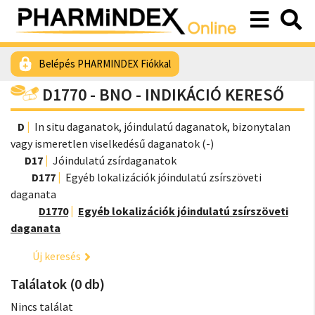
Belépés PHARMINDEX Fiókkal
D1770 - BNO - INDIKÁCIÓ KERESŐ
D
In situ daganatok, jóindulatú daganatok, bizonytalan
vagy ismeretlen viselkedésű daganatok (-)
D17
Jóindulatú zsírdaganatok
D177
Egyéb lokalizációk jóindulatú zsírszöveti
daganata
D1770
Egyéb lokalizációk jóindulatú zsírszöveti
daganata
Új keresés
Találatok (0 db)
Nincs találat