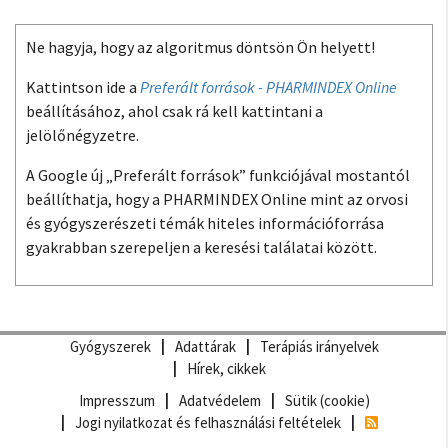
Ne hagyja, hogy az algoritmus döntsön Ön helyett!
Kattintson ide a
Preferált források - PHARMINDEX Online
beállításához, ahol csak rá kell kattintani a
jelölőnégyzetre.
A Google új „Preferált források” funkciójával mostantól
beállíthatja, hogy a PHARMINDEX Online mint az orvosi
és gyógyszerészeti témák hiteles információforrása
gyakrabban szerepeljen a keresési találatai között.
Gyógyszerek
Adattárak
Terápiás irányelvek
Hírek, cikkek
Impresszum
Adatvédelem
Sütik (cookie)
Jogi nyilatkozat és felhasználási feltételek