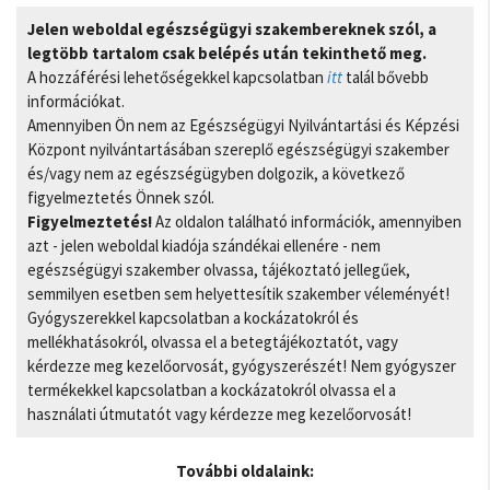
Jelen weboldal egészségügyi szakembereknek szól, a
legtöbb tartalom csak belépés után tekinthető meg.
A hozzáférési lehetőségekkel kapcsolatban
itt
talál bővebb
információkat.
Amennyiben Ön nem az Egészségügyi Nyilvántartási és Képzési
Központ nyilvántartásában szereplő egészségügyi szakember
és/vagy nem az egészségügyben dolgozik, a következő
figyelmeztetés Önnek szól.
Figyelmeztetés!
Az oldalon található információk, amennyiben
azt - jelen weboldal kiadója szándékai ellenére - nem
egészségügyi szakember olvassa, tájékoztató jellegűek,
semmilyen esetben sem helyettesítik szakember véleményét!
Gyógyszerekkel kapcsolatban a kockázatokról és
mellékhatásokról, olvassa el a betegtájékoztatót, vagy
kérdezze meg kezelőorvosát, gyógyszerészét! Nem gyógyszer
termékekkel kapcsolatban a kockázatokról olvassa el a
használati útmutatót vagy kérdezze meg kezelőorvosát!
További oldalaink: