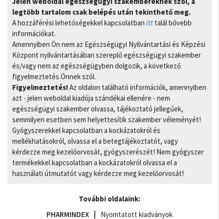
Jelen weboldal egészségügyi szakembereknek szól, a
legtöbb tartalom csak belépés után tekinthető meg.
A hozzáférési lehetőségekkel kapcsolatban
itt
talál bővebb
információkat.
Amennyiben Ön nem az Egészségügyi Nyilvántartási és Képzési
Központ nyilvántartásában szereplő egészségügyi szakember
és/vagy nem az egészségügyben dolgozik, a következő
figyelmeztetés Önnek szól.
Figyelmeztetés!
Az oldalon található információk, amennyiben
azt - jelen weboldal kiadója szándékai ellenére - nem
egészségügyi szakember olvassa, tájékoztató jellegűek,
semmilyen esetben sem helyettesítik szakember véleményét!
Gyógyszerekkel kapcsolatban a kockázatokról és
mellékhatásokról, olvassa el a betegtájékoztatót, vagy
kérdezze meg kezelőorvosát, gyógyszerészét! Nem gyógyszer
termékekkel kapcsolatban a kockázatokról olvassa el a
használati útmutatót vagy kérdezze meg kezelőorvosát!
További oldalaink:
PHARMINDEX
Nyomtatott kiadványok