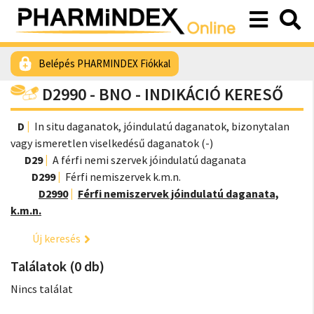
Belépés PHARMINDEX Fiókkal
D2990 - BNO - INDIKÁCIÓ KERESŐ
D
In situ daganatok, jóindulatú daganatok, bizonytalan
vagy ismeretlen viselkedésű daganatok (-)
D29
A férfi nemi szervek jóindulatú daganata
D299
Férfi nemiszervek k.m.n.
D2990
Férfi nemiszervek jóindulatú daganata,
k.m.n.
Új keresés
Találatok (0 db)
Nincs találat