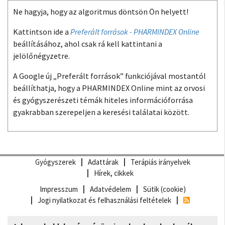
Ne hagyja, hogy az algoritmus döntsön Ön helyett!
Kattintson ide a
Preferált források - PHARMINDEX Online
beállításához, ahol csak rá kell kattintani a
jelölőnégyzetre.
A Google új „Preferált források” funkciójával mostantól
beállíthatja, hogy a PHARMINDEX Online mint az orvosi
és gyógyszerészeti témák hiteles információforrása
gyakrabban szerepeljen a keresési találatai között.
Gyógyszerek
Adattárak
Terápiás irányelvek
Hírek, cikkek
Impresszum
Adatvédelem
Sütik (cookie)
Jogi nyilatkozat és felhasználási feltételek