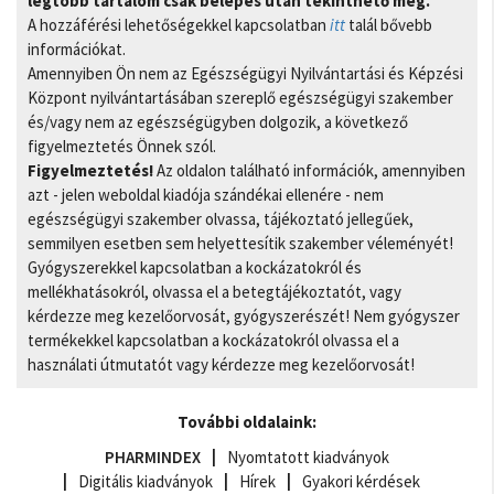
legtöbb tartalom csak belépés után tekinthető meg.
A hozzáférési lehetőségekkel kapcsolatban
itt
talál bővebb
információkat.
Amennyiben Ön nem az Egészségügyi Nyilvántartási és Képzési
Központ nyilvántartásában szereplő egészségügyi szakember
és/vagy nem az egészségügyben dolgozik, a következő
figyelmeztetés Önnek szól.
Figyelmeztetés!
Az oldalon található információk, amennyiben
azt - jelen weboldal kiadója szándékai ellenére - nem
egészségügyi szakember olvassa, tájékoztató jellegűek,
semmilyen esetben sem helyettesítik szakember véleményét!
Gyógyszerekkel kapcsolatban a kockázatokról és
mellékhatásokról, olvassa el a betegtájékoztatót, vagy
kérdezze meg kezelőorvosát, gyógyszerészét! Nem gyógyszer
termékekkel kapcsolatban a kockázatokról olvassa el a
használati útmutatót vagy kérdezze meg kezelőorvosát!
További oldalaink:
PHARMINDEX
Nyomtatott kiadványok
Digitális kiadványok
Hírek
Gyakori kérdések