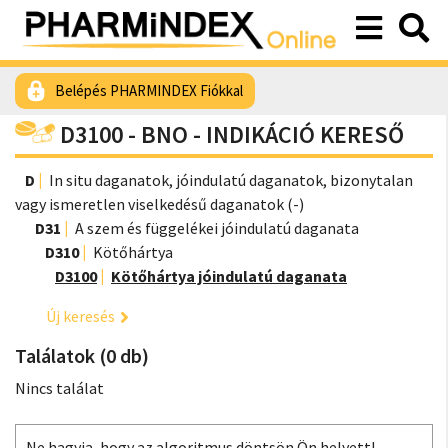
Belépés PHARMINDEX Fiókkal
D3100 - BNO - INDIKÁCIÓ KERESŐ
D
In situ daganatok, jóindulatú daganatok, bizonytalan
vagy ismeretlen viselkedésű daganatok (-)
D31
A szem és függelékei jóindulatú daganata
D310
Kötőhártya
D3100
Kötőhártya jóindulatú daganata
Új keresés
Találatok (0 db)
Nincs találat
Ne hagyja, hogy az algoritmus döntsön Ön helyett!