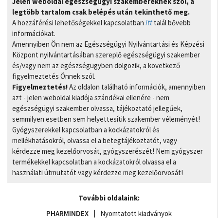
Jelen weboldal egészségügyi szakembereknek szól, a
legtöbb tartalom csak belépés után tekinthető meg.
A hozzáférési lehetőségekkel kapcsolatban
itt
talál bővebb
információkat.
Amennyiben Ön nem az Egészségügyi Nyilvántartási és Képzési
Központ nyilvántartásában szereplő egészségügyi szakember
és/vagy nem az egészségügyben dolgozik, a következő
figyelmeztetés Önnek szól.
Figyelmeztetés!
Az oldalon található információk, amennyiben
azt - jelen weboldal kiadója szándékai ellenére - nem
egészségügyi szakember olvassa, tájékoztató jellegűek,
semmilyen esetben sem helyettesítik szakember véleményét!
Gyógyszerekkel kapcsolatban a kockázatokról és
mellékhatásokról, olvassa el a betegtájékoztatót, vagy
kérdezze meg kezelőorvosát, gyógyszerészét! Nem gyógyszer
termékekkel kapcsolatban a kockázatokról olvassa el a
használati útmutatót vagy kérdezze meg kezelőorvosát!
További oldalaink:
PHARMINDEX
Nyomtatott kiadványok