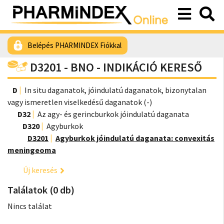
Belépés PHARMINDEX Fiókkal
D3201 - BNO - INDIKÁCIÓ KERESŐ
D
In situ daganatok, jóindulatú daganatok, bizonytalan
vagy ismeretlen viselkedésű daganatok (-)
D32
Az agy- és gerincburkok jóindulatú daganata
D320
Agyburkok
D3201
Agyburkok jóindulatú daganata: convexitás
meningeoma
Új keresés
Találatok (0 db)
Nincs találat