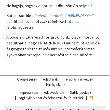
Ne hagyja, hogy az algoritmus döntsön Ön helyett!
Kattintson ide a
Preferált források - PHARMINDEX Online
beállításához, ahol csak rá kell kattintani a
jelölőnégyzetre.
A Google új „Preferált források” funkciójával mostantól
beállíthatja, hogy a PHARMINDEX Online mint az orvosi
és gyógyszerészeti témák hiteles információforrása
gyakrabban szerepeljen a keresési találatai között.
Gyógyszerek
Adattárak
Terápiás irányelvek
Hírek, cikkek
Impresszum
Adatvédelem
Sütik (cookie)
Jogi nyilatkozat és felhasználási feltételek