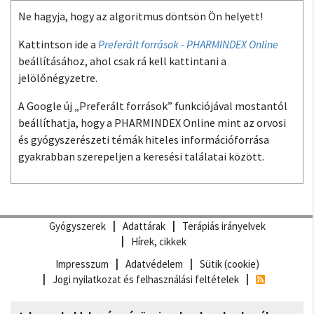
Ne hagyja, hogy az algoritmus döntsön Ön helyett!
Kattintson ide a
Preferált források - PHARMINDEX Online
beállításához, ahol csak rá kell kattintani a
jelölőnégyzetre.
A Google új „Preferált források” funkciójával mostantól
beállíthatja, hogy a PHARMINDEX Online mint az orvosi
és gyógyszerészeti témák hiteles információforrása
gyakrabban szerepeljen a keresési találatai között.
Gyógyszerek
Adattárak
Terápiás irányelvek
Hírek, cikkek
Impresszum
Adatvédelem
Sütik (cookie)
Jogi nyilatkozat és felhasználási feltételek