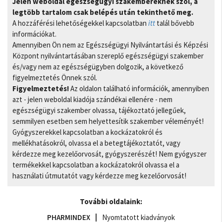
Jelen weboldal egészségügyi szakembereknek szól, a
legtöbb tartalom csak belépés után tekinthető meg.
A hozzáférési lehetőségekkel kapcsolatban
itt
talál bővebb
információkat.
Amennyiben Ön nem az Egészségügyi Nyilvántartási és Képzési
Központ nyilvántartásában szereplő egészségügyi szakember
és/vagy nem az egészségügyben dolgozik, a következő
figyelmeztetés Önnek szól.
Figyelmeztetés!
Az oldalon található információk, amennyiben
azt - jelen weboldal kiadója szándékai ellenére - nem
egészségügyi szakember olvassa, tájékoztató jellegűek,
semmilyen esetben sem helyettesítik szakember véleményét!
Gyógyszerekkel kapcsolatban a kockázatokról és
mellékhatásokról, olvassa el a betegtájékoztatót, vagy
kérdezze meg kezelőorvosát, gyógyszerészét! Nem gyógyszer
termékekkel kapcsolatban a kockázatokról olvassa el a
használati útmutatót vagy kérdezze meg kezelőorvosát!
További oldalaink:
PHARMINDEX
Nyomtatott kiadványok