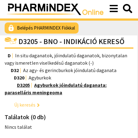
Belépés PHARMINDEX Fiókkal
D3205 - BNO - INDIKÁCIÓ KERESŐ
D
In situ daganatok, jóindulatú daganatok, bizonytalan
vagy ismeretlen viselkedésű daganatok (-)
D32
Az agy- és gerincburkok jóindulatú daganata
D320
Agyburkok
D3205
Agyburkok jóindulatú daganata:
paraselláris meningeoma
Új keresés
Találatok (0 db)
Nincs találat