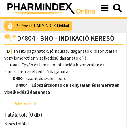
Belépés PHARMINDEX Fiókkal
D4804 - BNO - INDIKÁCIÓ KERESŐ
D
In situ daganatok, jóindulatú daganatok, bizonytalan
vagy ismeretlen viselkedésű daganatok (-)
D48
Egyéb és k.m.n. lokalizációk bizonytalan és
ismeretlen viselkedésű daganata
D480
Csont és ízületi porc
D4804
Lábszárcsontok bizonytalan és ismeretlen
viselkedésű daganata
Új keresés
Találatok (0 db)
Nincs találat