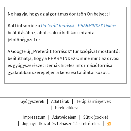
Ne hagyja, hogy az algoritmus döntsön Ön helyett!
Kattintson ide a
Preferált források - PHARMINDEX Online
beállításához, ahol csak rá kell kattintani a
jelölőnégyzetre.
A Google új „Preferált források” funkciójával mostantól
beállíthatja, hogy a PHARMINDEX Online mint az orvosi
és gyógyszerészeti témák hiteles információforrása
gyakrabban szerepeljen a keresési találatai között.
Gyógyszerek
Adattárak
Terápiás irányelvek
Hírek, cikkek
Impresszum
Adatvédelem
Sütik (cookie)
Jogi nyilatkozat és felhasználási feltételek