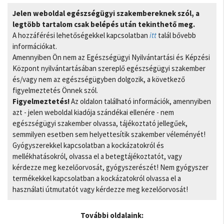
Jelen weboldal egészségügyi szakembereknek szól, a
legtöbb tartalom csak belépés után tekinthető meg.
A hozzáférési lehetőségekkel kapcsolatban
itt
talál bővebb
információkat.
Amennyiben Ön nem az Egészségügyi Nyilvántartási és Képzési
Központ nyilvántartásában szereplő egészségügyi szakember
és/vagy nem az egészségügyben dolgozik, a következő
figyelmeztetés Önnek szól.
Figyelmeztetés!
Az oldalon található információk, amennyiben
azt - jelen weboldal kiadója szándékai ellenére - nem
egészségügyi szakember olvassa, tájékoztató jellegűek,
semmilyen esetben sem helyettesítik szakember véleményét!
Gyógyszerekkel kapcsolatban a kockázatokról és
mellékhatásokról, olvassa el a betegtájékoztatót, vagy
kérdezze meg kezelőorvosát, gyógyszerészét! Nem gyógyszer
termékekkel kapcsolatban a kockázatokról olvassa el a
használati útmutatót vagy kérdezze meg kezelőorvosát!
További oldalaink: