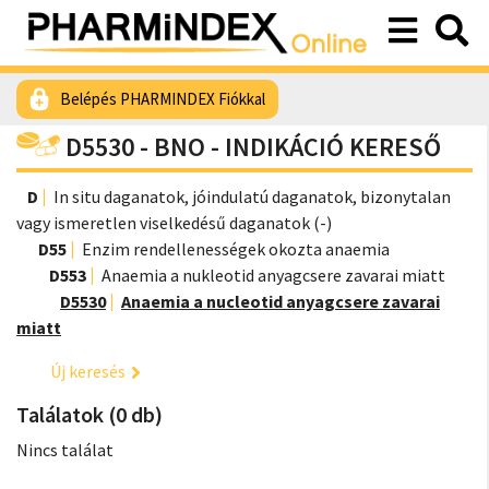
Belépés PHARMINDEX Fiókkal
D5530 - BNO - INDIKÁCIÓ KERESŐ
D
In situ daganatok, jóindulatú daganatok, bizonytalan
vagy ismeretlen viselkedésű daganatok (-)
D55
Enzim rendellenességek okozta anaemia
D553
Anaemia a nukleotid anyagcsere zavarai miatt
D5530
Anaemia a nucleotid anyagcsere zavarai
miatt
Új keresés
Találatok (0 db)
Nincs találat