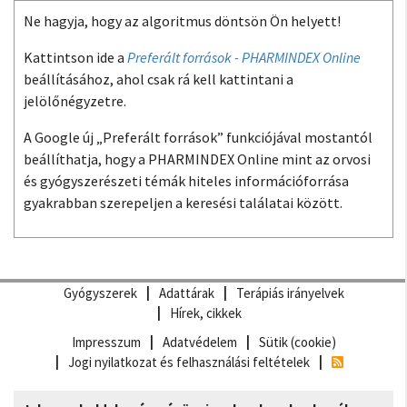
Ne hagyja, hogy az algoritmus döntsön Ön helyett!
Kattintson ide a
Preferált források - PHARMINDEX Online
beállításához, ahol csak rá kell kattintani a
jelölőnégyzetre.
A Google új „Preferált források” funkciójával mostantól
beállíthatja, hogy a PHARMINDEX Online mint az orvosi
és gyógyszerészeti témák hiteles információforrása
gyakrabban szerepeljen a keresési találatai között.
Gyógyszerek
Adattárak
Terápiás irányelvek
Hírek, cikkek
Impresszum
Adatvédelem
Sütik (cookie)
Jogi nyilatkozat és felhasználási feltételek