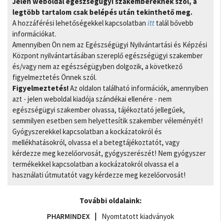
Jelen weboldal egészségügyi szakembereknek szól, a
legtöbb tartalom csak belépés után tekinthető meg.
A hozzáférési lehetőségekkel kapcsolatban
itt
talál bővebb
információkat.
Amennyiben Ön nem az Egészségügyi Nyilvántartási és Képzési
Központ nyilvántartásában szereplő egészségügyi szakember
és/vagy nem az egészségügyben dolgozik, a következő
figyelmeztetés Önnek szól.
Figyelmeztetés!
Az oldalon található információk, amennyiben
azt - jelen weboldal kiadója szándékai ellenére - nem
egészségügyi szakember olvassa, tájékoztató jellegűek,
semmilyen esetben sem helyettesítik szakember véleményét!
Gyógyszerekkel kapcsolatban a kockázatokról és
mellékhatásokról, olvassa el a betegtájékoztatót, vagy
kérdezze meg kezelőorvosát, gyógyszerészét! Nem gyógyszer
termékekkel kapcsolatban a kockázatokról olvassa el a
használati útmutatót vagy kérdezze meg kezelőorvosát!
További oldalaink:
PHARMINDEX
Nyomtatott kiadványok