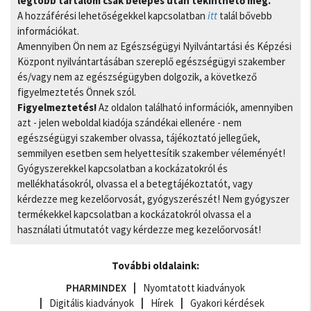
legtöbb tartalom csak belépés után tekinthető meg.
A hozzáférési lehetőségekkel kapcsolatban
itt
talál bővebb
információkat.
Amennyiben Ön nem az Egészségügyi Nyilvántartási és Képzési
Központ nyilvántartásában szereplő egészségügyi szakember
és/vagy nem az egészségügyben dolgozik, a következő
figyelmeztetés Önnek szól.
Figyelmeztetés!
Az oldalon található információk, amennyiben
azt - jelen weboldal kiadója szándékai ellenére - nem
egészségügyi szakember olvassa, tájékoztató jellegűek,
semmilyen esetben sem helyettesítik szakember véleményét!
Gyógyszerekkel kapcsolatban a kockázatokról és
mellékhatásokról, olvassa el a betegtájékoztatót, vagy
kérdezze meg kezelőorvosát, gyógyszerészét! Nem gyógyszer
termékekkel kapcsolatban a kockázatokról olvassa el a
használati útmutatót vagy kérdezze meg kezelőorvosát!
További oldalaink:
PHARMINDEX
Nyomtatott kiadványok
Digitális kiadványok
Hírek
Gyakori kérdések