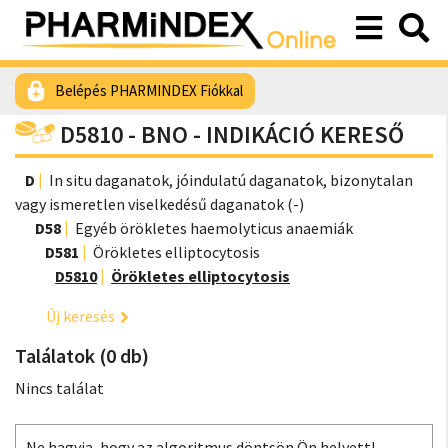
Belépés PHARMINDEX Fiókkal
D5810 - BNO - INDIKÁCIÓ KERESŐ
D
In situ daganatok, jóindulatú daganatok, bizonytalan
vagy ismeretlen viselkedésű daganatok (-)
D58
Egyéb örökletes haemolyticus anaemiák
D581
Örökletes elliptocytosis
D5810
Örökletes elliptocytosis
Új keresés
Találatok (0 db)
Nincs találat
Ne hagyja, hogy az algoritmus döntsön Ön helyett!