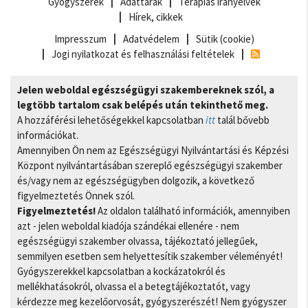
Gyógyszerek
Adattárak
Terápiás irányelvek
Hírek, cikkek
Impresszum
Adatvédelem
Sütik (cookie)
Jogi nyilatkozat és felhasználási feltételek
Jelen weboldal egészségügyi szakembereknek szól, a
legtöbb tartalom csak belépés után tekinthető meg.
A hozzáférési lehetőségekkel kapcsolatban
itt
talál bővebb
információkat.
Amennyiben Ön nem az Egészségügyi Nyilvántartási és Képzési
Központ nyilvántartásában szereplő egészségügyi szakember
és/vagy nem az egészségügyben dolgozik, a következő
figyelmeztetés Önnek szól.
Figyelmeztetés!
Az oldalon található információk, amennyiben
azt - jelen weboldal kiadója szándékai ellenére - nem
egészségügyi szakember olvassa, tájékoztató jellegűek,
semmilyen esetben sem helyettesítik szakember véleményét!
Gyógyszerekkel kapcsolatban a kockázatokról és
mellékhatásokról, olvassa el a betegtájékoztatót, vagy
kérdezze meg kezelőorvosát, gyógyszerészét! Nem gyógyszer