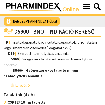
Belépés PHARMINDEX Fiókkal
D5900 - BNO - INDIKÁCIÓ KERESŐ
D
In situ daganatok, jóindulatú daganatok, bizonytalan
vagy ismeretlen viselkedésű daganatok (-)
D59
Szerzett haemolyticus anaemia
D590
Gyógyszer okozta autoimmun haemolyticus
anaemia
D5900
Gyógyszer okozta autoimmun
haemolyticus anaemia
Új keresés
Találatok (4 db)
CORTEF 10 mg tabletta