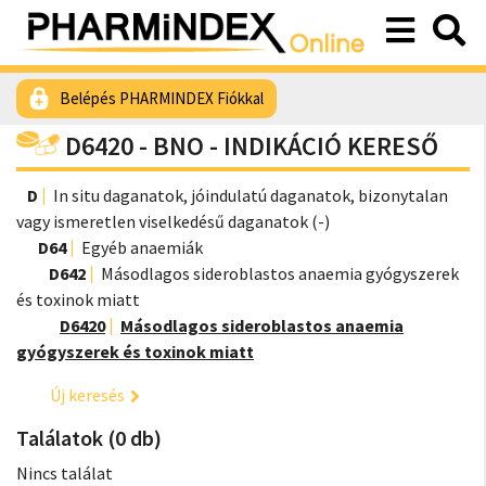
Belépés PHARMINDEX Fiókkal
D6420 - BNO - INDIKÁCIÓ KERESŐ
D
In situ daganatok, jóindulatú daganatok, bizonytalan
vagy ismeretlen viselkedésű daganatok (-)
D64
Egyéb anaemiák
D642
Másodlagos sideroblastos anaemia gyógyszerek
és toxinok miatt
D6420
Másodlagos sideroblastos anaemia
gyógyszerek és toxinok miatt
Új keresés
Találatok (0 db)
Nincs találat