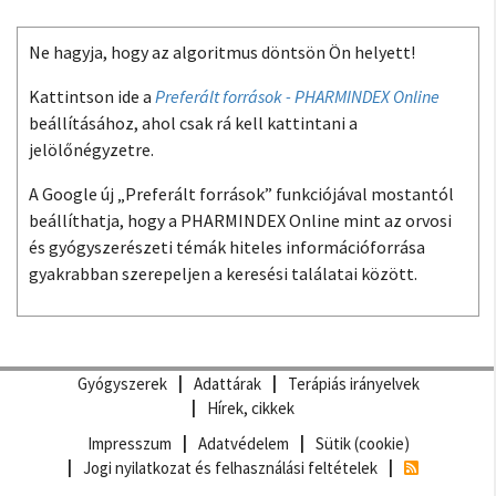
Ne hagyja, hogy az algoritmus döntsön Ön helyett!
Kattintson ide a
Preferált források - PHARMINDEX Online
beállításához, ahol csak rá kell kattintani a
jelölőnégyzetre.
A Google új „Preferált források” funkciójával mostantól
beállíthatja, hogy a PHARMINDEX Online mint az orvosi
és gyógyszerészeti témák hiteles információforrása
gyakrabban szerepeljen a keresési találatai között.
Gyógyszerek
Adattárak
Terápiás irányelvek
Hírek, cikkek
Impresszum
Adatvédelem
Sütik (cookie)
Jogi nyilatkozat és felhasználási feltételek