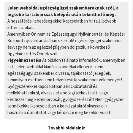
Jelen weboldal egészségügyi szakembereknek szól, a
legtöbb tartalom csak belépés után tekinthető meg.
A hozzáférési lehetőségekkel kapcsolatban
itt
talál bővebb
információkat.
Amennyiben Ön nem az Egészségügyi Nyilvántartási és Képzési
Központ nyilvántartásában szereplő egészségügyi szakember
és/vagy nem az egészségügyben dolgozik, a következő
figyelmeztetés Önnek szól.
Figyelmeztetés!
Az oldalon található információk, amennyiben
azt - jelen weboldal kiadója szándékai ellenére - nem
egészségügyi szakember olvassa, tájékoztató jellegűek,
semmilyen esetben sem helyettesítik szakember véleményét!
Gyógyszerekkel kapcsolatban a kockázatokról és
mellékhatásokról, olvassa el a betegtájékoztatót, vagy
kérdezze meg kezelőorvosát, gyógyszerészét! Nem gyógyszer
termékekkel kapcsolatban a kockázatokról olvassa el a
használati útmutatót vagy kérdezze meg kezelőorvosát!
További oldalaink: