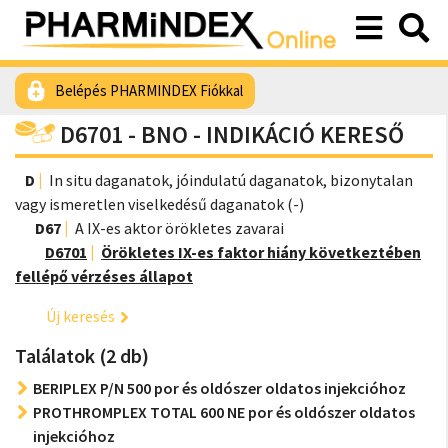
Belépés PHARMINDEX Fiókkal
D6701 - BNO - INDIKÁCIÓ KERESŐ
D
In situ daganatok, jóindulatú daganatok, bizonytalan
vagy ismeretlen viselkedésű daganatok (-)
D67
A IX-es aktor örökletes zavarai
D6701
Örökletes IX-es faktor hiány következtében
fellépő vérzéses állapot
Új keresés
Találatok (2 db)
BERIPLEX P/N 500 por és oldószer oldatos injekcióhoz
PROTHROMPLEX TOTAL 600 NE por és oldószer oldatos
injekcióhoz