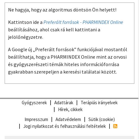
Ne hagyja, hogy az algoritmus döntsön Ön helyett!
Kattintson ide a
Preferált források - PHARMINDEX Online
beállításához, ahol csak rá kell kattintani a
jelölőnégyzetre.
A Google új „Preferált források” funkciójával mostantól
beállíthatja, hogy a PHARMINDEX Online mint az orvosi
és gyógyszerészeti témák hiteles információforrása
gyakrabban szerepeljen a keresési találatai között.
Gyógyszerek
Adattárak
Terápiás irányelvek
Hírek, cikkek
Impresszum
Adatvédelem
Sütik (cookie)
Jogi nyilatkozat és felhasználási feltételek