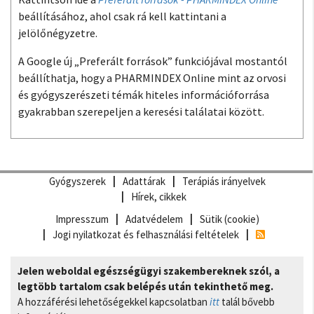
beállításához, ahol csak rá kell kattintani a
jelölőnégyzetre.
A Google új „Preferált források” funkciójával mostantól
beállíthatja, hogy a PHARMINDEX Online mint az orvosi
és gyógyszerészeti témák hiteles információforrása
gyakrabban szerepeljen a keresési találatai között.
Gyógyszerek
Adattárak
Terápiás irányelvek
Hírek, cikkek
Impresszum
Adatvédelem
Sütik (cookie)
Jogi nyilatkozat és felhasználási feltételek
Jelen weboldal egészségügyi szakembereknek szól, a
legtöbb tartalom csak belépés után tekinthető meg.
A hozzáférési lehetőségekkel kapcsolatban
itt
talál bővebb