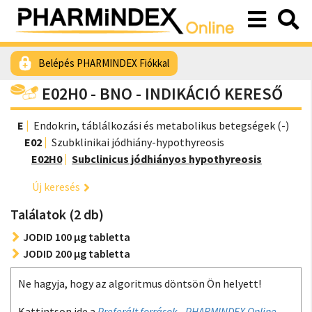
Belépés PHARMINDEX Fiókkal
E02H0 - BNO - INDIKÁCIÓ KERESŐ
E
Endokrin, táblálkozási és metabolikus betegségek (-)
E02
Szubklinikai jódhiány-hypothyreosis
E02H0
Subclinicus jódhiányos hypothyreosis
Új keresés
Találatok (2 db)
JODID 100 µg tabletta
JODID 200 µg tabletta
Ne hagyja, hogy az algoritmus döntsön Ön helyett!
Kattintson ide a
Preferált források - PHARMINDEX Online