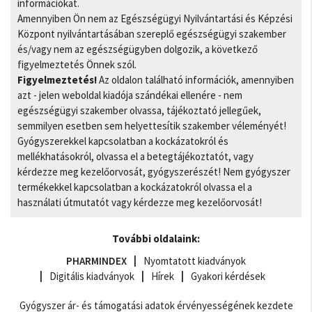
információkat.
Amennyiben Ön nem az Egészségügyi Nyilvántartási és Képzési
Központ nyilvántartásában szereplő egészségügyi szakember
és/vagy nem az egészségügyben dolgozik, a következő
figyelmeztetés Önnek szól.
Figyelmeztetés!
Az oldalon található információk, amennyiben
azt - jelen weboldal kiadója szándékai ellenére - nem
egészségügyi szakember olvassa, tájékoztató jellegűek,
semmilyen esetben sem helyettesítik szakember véleményét!
Gyógyszerekkel kapcsolatban a kockázatokról és
mellékhatásokról, olvassa el a betegtájékoztatót, vagy
kérdezze meg kezelőorvosát, gyógyszerészét! Nem gyógyszer
termékekkel kapcsolatban a kockázatokról olvassa el a
használati útmutatót vagy kérdezze meg kezelőorvosát!
További oldalaink:
PHARMINDEX
Nyomtatott kiadványok
Digitális kiadványok
Hírek
Gyakori kérdések
Gyógyszer ár- és támogatási adatok érvényességének kezdete