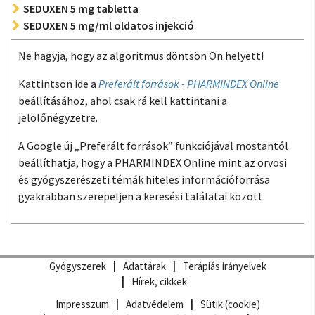
SEDUXEN 5 mg tabletta
SEDUXEN 5 mg/ml oldatos injekció
Ne hagyja, hogy az algoritmus döntsön Ön helyett!
Kattintson ide a
Preferált források - PHARMINDEX Online
beállításához, ahol csak rá kell kattintani a
jelölőnégyzetre.
A Google új „Preferált források” funkciójával mostantól
beállíthatja, hogy a PHARMINDEX Online mint az orvosi
és gyógyszerészeti témák hiteles információforrása
gyakrabban szerepeljen a keresési találatai között.
Gyógyszerek
Adattárak
Terápiás irányelvek
Hírek, cikkek
Impresszum
Adatvédelem
Sütik (cookie)