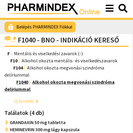
Belépés PHARMINDEX Fiókkal
F1040 - BNO - INDIKÁCIÓ KERESŐ
F
Mentális és viselkedési zavarok (-)
F10
Alkohol okozta mentális- és viselkedészavarok
F104
Alkohol okozta megvonási szindróma
delíriummal
F1040
Alkohol okozta megvonási szindróma
deliriummal
Új keresés
Találatok (4 db)
GRANDAXIN 50 mg tabletta
HEMINEVRIN 300 mg lágy kapszula