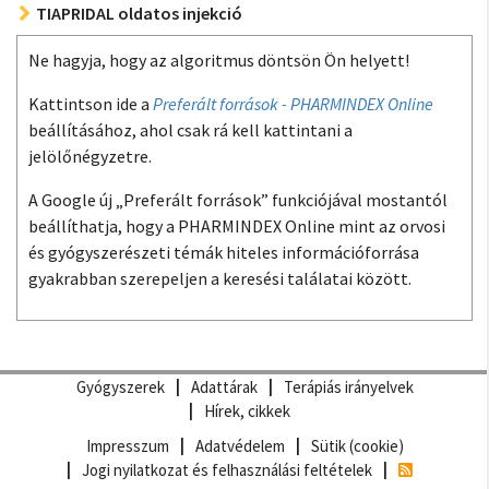
TIAPRIDAL oldatos injekció
Ne hagyja, hogy az algoritmus döntsön Ön helyett!
Kattintson ide a
Preferált források - PHARMINDEX Online
beállításához, ahol csak rá kell kattintani a
jelölőnégyzetre.
A Google új „Preferált források” funkciójával mostantól
beállíthatja, hogy a PHARMINDEX Online mint az orvosi
és gyógyszerészeti témák hiteles információforrása
gyakrabban szerepeljen a keresési találatai között.
Gyógyszerek
Adattárak
Terápiás irányelvek
Hírek, cikkek
Impresszum
Adatvédelem
Sütik (cookie)
Jogi nyilatkozat és felhasználási feltételek