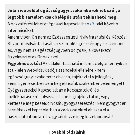
Jelen weboldal egészségügyi szakembereknek szól, a
legtöbb tartalom csak belépés után tekinthető meg.
A hozzáférési lehetőségekkel kapcsolatban
itt
talál bővebb
információkat.
Amennyiben Ön nem az Egészségügyi Nyilvántartási és Képzési
Központ nyilvántartásában szereplő egészségügyi szakember
és/vagy nem az egészségügyben dolgozik, a következő
figyelmeztetés Önnek szól.
Figyelmeztetés!
Az oldalon található információk, amennyiben
azt - jelen weboldal kiadója szándékai ellenére - nem
egészségügyi szakember olvassa, tájékoztató jellegűek,
semmilyen esetben sem helyettesítik szakember véleményét!
Gyógyszerekkel kapcsolatban a kockázatokról és
mellékhatásokról, olvassa el a betegtájékoztatót, vagy
kérdezze meg kezelőorvosát, gyógyszerészét! Nem gyógyszer
termékekkel kapcsolatban a kockázatokról olvassa el a
használati útmutatót vagy kérdezze meg kezelőorvosát!
További oldalaink: