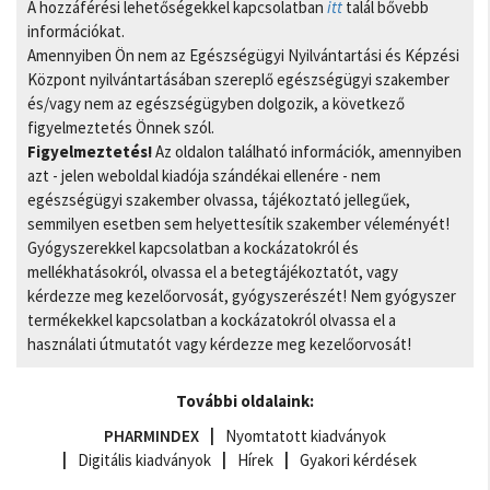
A hozzáférési lehetőségekkel kapcsolatban
itt
talál bővebb
információkat.
Amennyiben Ön nem az Egészségügyi Nyilvántartási és Képzési
Központ nyilvántartásában szereplő egészségügyi szakember
és/vagy nem az egészségügyben dolgozik, a következő
figyelmeztetés Önnek szól.
Figyelmeztetés!
Az oldalon található információk, amennyiben
azt - jelen weboldal kiadója szándékai ellenére - nem
egészségügyi szakember olvassa, tájékoztató jellegűek,
semmilyen esetben sem helyettesítik szakember véleményét!
Gyógyszerekkel kapcsolatban a kockázatokról és
mellékhatásokról, olvassa el a betegtájékoztatót, vagy
kérdezze meg kezelőorvosát, gyógyszerészét! Nem gyógyszer
termékekkel kapcsolatban a kockázatokról olvassa el a
használati útmutatót vagy kérdezze meg kezelőorvosát!
További oldalaink:
PHARMINDEX
Nyomtatott kiadványok
Digitális kiadványok
Hírek
Gyakori kérdések