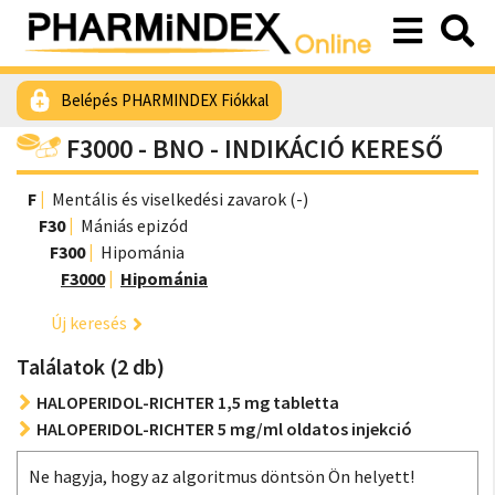
Belépés PHARMINDEX Fiókkal
F3000 - BNO - INDIKÁCIÓ KERESŐ
F
Mentális és viselkedési zavarok (-)
F30
Mániás epizód
F300
Hipománia
F3000
Hipománia
Új keresés
Találatok (2 db)
HALOPERIDOL-RICHTER 1,5 mg tabletta
HALOPERIDOL-RICHTER 5 mg/ml oldatos injekció
Ne hagyja, hogy az algoritmus döntsön Ön helyett!