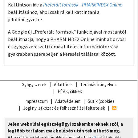
Kattintson ide a
Preferált források - PHARMINDEX Online
beállításához, ahol csak rá kell kattintani a
jelölőnégyzetre.
A Google új „Preferált források” funkciójával mostantól
beállíthatja, hogy a PHARMINDEX Online mint az orvosi
és gyógyszerészeti témák hiteles információforrása
gyakrabban szerepeljen a keresési találatai között.
Gyógyszerek
Adattárak
Terápiás irányelvek
Hírek, cikkek
Impresszum
Adatvédelem
Sütik (cookie)
Jogi nyilatkozat és felhasználási feltételek
Jelen weboldal egészségügyi szakembereknek szól, a
legtöbb tartalom csak belépés után tekinthető meg.
A hozzáférési lehetőségekkel kapcsolatban
itt
talál bővebb