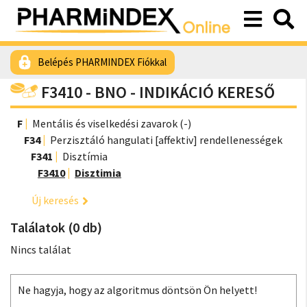
Belépés PHARMINDEX Fiókkal
F3410 - BNO - INDIKÁCIÓ KERESŐ
F
Mentális és viselkedési zavarok (-)
F34
Perzisztáló hangulati [affektiv] rendellenességek
F341
Disztímia
F3410
Disztimia
Új keresés
Találatok (0 db)
Nincs találat
Ne hagyja, hogy az algoritmus döntsön Ön helyett!