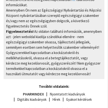
információkat.
Amennyiben Ön nem az Egészségügyi Nyilvántartási és Képzési
Központ nyilvántartásában szereplő egészségügyi szakember
és/vagy nem az egészségügyben dolgozik, a következő
figyelmeztetés Önnek szól.
Figyelmeztetés!
Az oldalon található információk, amennyiben
azt - jelen weboldal kiadója szándékai ellenére - nem
egészségügyi szakember olvassa, tájékoztató jellegűek,
semmilyen esetben sem helyettesítik szakember véleményét!
Gyógyszerekkel kapcsolatban a kockázatokról és
mellékhatásokról, olvassa el a betegtájékoztatót, vagy
kérdezze meg kezelőorvosát, gyógyszerészét! Nem gyógyszer
termékekkel kapcsolatban a kockázatokról olvassa el a
használati útmutatót vagy kérdezze meg kezelőorvosát!
További oldalaink:
PHARMINDEX
Nyomtatott kiadványok
Digitális kiadványok
Hírek
Gyakori kérdések