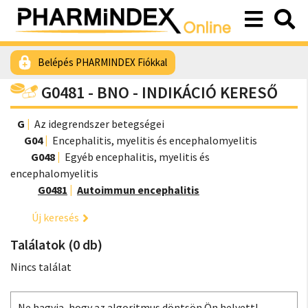
Belépés PHARMINDEX Fiókkal
G0481 - BNO - INDIKÁCIÓ KERESŐ
G
Az idegrendszer betegségei
G04
Encephalitis, myelitis és encephalomyelitis
G048
Egyéb encephalitis, myelitis és
encephalomyelitis
G0481
Autoimmun encephalitis
Új keresés
Találatok (0 db)
Nincs találat
Ne hagyja, hogy az algoritmus döntsön Ön helyett!