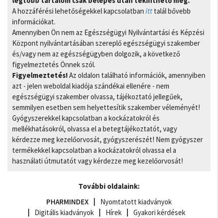
legtöbb tartalom csak belépés után tekinthető meg.
A hozzáférési lehetőségekkel kapcsolatban
itt
talál bővebb
információkat.
Amennyiben Ön nem az Egészségügyi Nyilvántartási és Képzési
Központ nyilvántartásában szereplő egészségügyi szakember
és/vagy nem az egészségügyben dolgozik, a következő
figyelmeztetés Önnek szól.
Figyelmeztetés!
Az oldalon található információk, amennyiben
azt - jelen weboldal kiadója szándékai ellenére - nem
egészségügyi szakember olvassa, tájékoztató jellegűek,
semmilyen esetben sem helyettesítik szakember véleményét!
Gyógyszerekkel kapcsolatban a kockázatokról és
mellékhatásokról, olvassa el a betegtájékoztatót, vagy
kérdezze meg kezelőorvosát, gyógyszerészét! Nem gyógyszer
termékekkel kapcsolatban a kockázatokról olvassa el a
használati útmutatót vagy kérdezze meg kezelőorvosát!
További oldalaink:
PHARMINDEX
Nyomtatott kiadványok
Digitális kiadványok
Hírek
Gyakori kérdések