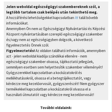
Jelen weboldal egészségügyi szakembereknek szól, a
legtöbb tartalom csak belépés után tekinthető meg.
A hozzáférési lehetőségekkel kapcsolatban
itt
talál bővebb
információkat.
Amennyiben Ön nem az Egészségügyi Nyilvántartási és Képzési
Központ nyilvántartásában szereplő egészségügyi szakember
és/vagy nem az egészségügyben dolgozik, a következő
figyelmeztetés Önnek szól.
Figyelmeztetés!
Az oldalon található információk, amennyiben
azt - jelen weboldal kiadója szándékai ellenére - nem
egészségügyi szakember olvassa, tájékoztató jellegűek,
semmilyen esetben sem helyettesítik szakember véleményét!
Gyógyszerekkel kapcsolatban a kockázatokról és
mellékhatásokról, olvassa el a betegtájékoztatót, vagy
kérdezze meg kezelőorvosát, gyógyszerészét! Nem gyógyszer
termékekkel kapcsolatban a kockázatokról olvassa el a
használati útmutatót vagy kérdezze meg kezelőorvosát!
További oldalaink: