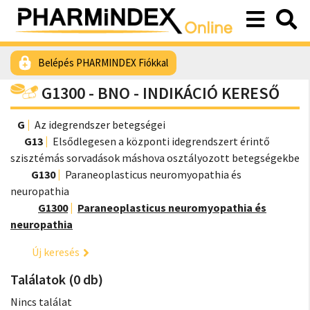
Belépés PHARMINDEX Fiókkal
G1300 - BNO - INDIKÁCIÓ KERESŐ
G
Az idegrendszer betegségei
G13
Elsődlegesen a központi idegrendszert érintő
szisztémás sorvadások máshova osztályozott betegségekbe
G130
Paraneoplasticus neuromyopathia és
neuropathia
G1300
Paraneoplasticus neuromyopathia és
neuropathia
Új keresés
Találatok (0 db)
Nincs találat