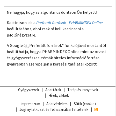
Ne hagyja, hogy az algoritmus döntsön Ön helyett!
Kattintson ide a
Preferált források - PHARMINDEX Online
beállításához, ahol csak rá kell kattintani a
jelölőnégyzetre.
A Google új „Preferált források” funkciójával mostantól
beállíthatja, hogy a PHARMINDEX Online mint az orvosi
és gyógyszerészeti témák hiteles információforrása
gyakrabban szerepeljen a keresési találatai között.
Gyógyszerek
Adattárak
Terápiás irányelvek
Hírek, cikkek
Impresszum
Adatvédelem
Sütik (cookie)
Jogi nyilatkozat és felhasználási feltételek