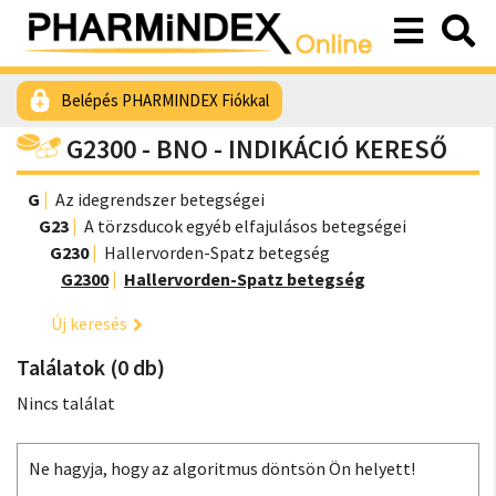
Belépés PHARMINDEX Fiókkal
G2300 - BNO - INDIKÁCIÓ KERESŐ
G
Az idegrendszer betegségei
G23
A törzsducok egyéb elfajulásos betegségei
G230
Hallervorden-Spatz betegség
G2300
Hallervorden-Spatz betegség
Új keresés
Találatok (0 db)
Nincs találat
Ne hagyja, hogy az algoritmus döntsön Ön helyett!