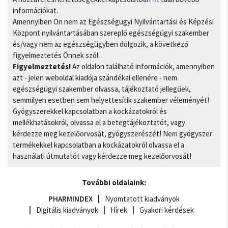
információkat.
Amennyiben Ön nem az Egészségügyi Nyilvántartási és Képzési
Központ nyilvántartásában szereplő egészségügyi szakember
és/vagy nem az egészségügyben dolgozik, a következő
figyelmeztetés Önnek szól.
Figyelmeztetés!
Az oldalon található információk, amennyiben
azt - jelen weboldal kiadója szándékai ellenére - nem
egészségügyi szakember olvassa, tájékoztató jellegűek,
semmilyen esetben sem helyettesítik szakember véleményét!
Gyógyszerekkel kapcsolatban a kockázatokról és
mellékhatásokról, olvassa el a betegtájékoztatót, vagy
kérdezze meg kezelőorvosát, gyógyszerészét! Nem gyógyszer
termékekkel kapcsolatban a kockázatokról olvassa el a
használati útmutatót vagy kérdezze meg kezelőorvosát!
További oldalaink:
PHARMINDEX
Nyomtatott kiadványok
Digitális kiadványok
Hírek
Gyakori kérdések