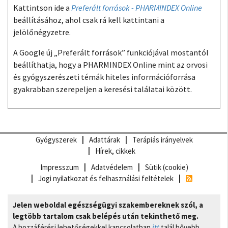
Kattintson ide a
Preferált források - PHARMINDEX Online
beállításához, ahol csak rá kell kattintani a
jelölőnégyzetre.
A Google új „Preferált források” funkciójával mostantól
beállíthatja, hogy a PHARMINDEX Online mint az orvosi
és gyógyszerészeti témák hiteles információforrása
gyakrabban szerepeljen a keresési találatai között.
Gyógyszerek
Adattárak
Terápiás irányelvek
Hírek, cikkek
Impresszum
Adatvédelem
Sütik (cookie)
Jogi nyilatkozat és felhasználási feltételek
Jelen weboldal egészségügyi szakembereknek szól, a
legtöbb tartalom csak belépés után tekinthető meg.
A hozzáférési lehetőségekkel kapcsolatban
itt
talál bővebb