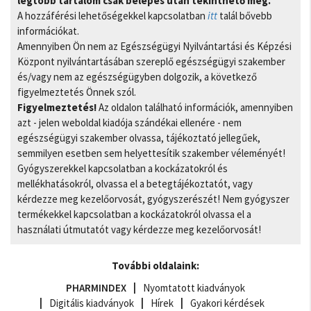
legtöbb tartalom csak belépés után tekinthető meg.
A hozzáférési lehetőségekkel kapcsolatban
itt
talál bővebb
információkat.
Amennyiben Ön nem az Egészségügyi Nyilvántartási és Képzési
Központ nyilvántartásában szereplő egészségügyi szakember
és/vagy nem az egészségügyben dolgozik, a következő
figyelmeztetés Önnek szól.
Figyelmeztetés!
Az oldalon található információk, amennyiben
azt - jelen weboldal kiadója szándékai ellenére - nem
egészségügyi szakember olvassa, tájékoztató jellegűek,
semmilyen esetben sem helyettesítik szakember véleményét!
Gyógyszerekkel kapcsolatban a kockázatokról és
mellékhatásokról, olvassa el a betegtájékoztatót, vagy
kérdezze meg kezelőorvosát, gyógyszerészét! Nem gyógyszer
termékekkel kapcsolatban a kockázatokról olvassa el a
használati útmutatót vagy kérdezze meg kezelőorvosát!
További oldalaink:
PHARMINDEX
Nyomtatott kiadványok
Digitális kiadványok
Hírek
Gyakori kérdések