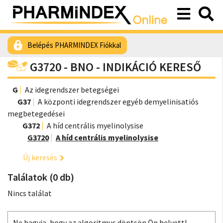
Belépés PHARMINDEX Fiókkal
G3720 - BNO - INDIKÁCIÓ KERESŐ
G
Az idegrendszer betegségei
G37
A központi idegrendszer egyéb demyelinisatiós
megbetegedései
G372
A híd centrális myelinolysise
G3720
A híd centrális myelinolysise
Új keresés
Találatok (0 db)
Nincs találat
Ne hagyja, hogy az algoritmus döntsön Ön helyett!