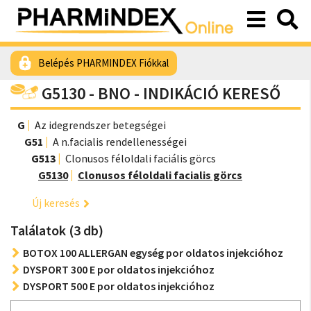
Belépés PHARMINDEX Fiókkal
G5130 - BNO - INDIKÁCIÓ KERESŐ
G
Az idegrendszer betegségei
G51
A n.facialis rendellenességei
G513
Clonusos féloldali faciális görcs
G5130
Clonusos féloldali facialis görcs
Új keresés
Találatok (3 db)
BOTOX 100 ALLERGAN egység por oldatos injekcióhoz
DYSPORT 300 E por oldatos injekcióhoz
DYSPORT 500 E por oldatos injekcióhoz