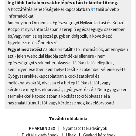
legtöbb tartalom csak belépés után tekinthető meg.
A hozzáférési lehetőségekkel kapcsolatban
itt
talál bővebb
információkat.
Amennyiben Ön nem az Egészségügyi Nyilvántartási és Képzési
Központ nyilvántartásában szereplő egészségügyi szakember
és/vagy nem az egészségügyben dolgozik, a következő
figyelmeztetés Önnek szól.
Figyelmeztetés!
Az oldalon található információk, amennyiben
azt - jelen weboldal kiadója szándékai ellenére - nem
egészségügyi szakember olvassa, tájékoztató jellegűek,
semmilyen esetben sem helyettesítik szakember véleményét!
Gyógyszerekkel kapcsolatban a kockázatokról és
mellékhatásokról, olvassa el a betegtájékoztatót, vagy
kérdezze meg kezelőorvosát, gyógyszerészét! Nem gyógyszer
termékekkel kapcsolatban a kockázatokról olvassa el a
használati útmutatót vagy kérdezze meg kezelőorvosát!
További oldalaink:
PHARMINDEX
Nyomtatott kiadványok
Digitális kiadványok
Hírek
Gyakori kérdések