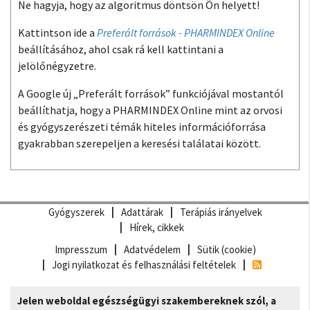
Ne hagyja, hogy az algoritmus döntsön Ön helyett!
Kattintson ide a
Preferált források - PHARMINDEX Online
beállításához, ahol csak rá kell kattintani a
jelölőnégyzetre.
A Google új „Preferált források” funkciójával mostantól
beállíthatja, hogy a PHARMINDEX Online mint az orvosi
és gyógyszerészeti témák hiteles információforrása
gyakrabban szerepeljen a keresési találatai között.
Gyógyszerek
Adattárak
Terápiás irányelvek
Hírek, cikkek
Impresszum
Adatvédelem
Sütik (cookie)
Jogi nyilatkozat és felhasználási feltételek
Jelen weboldal egészségügyi szakembereknek szól, a