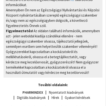
információkat.
Amennyiben Ön nem az Egészségügyi Nyilvántartási és Képzési
Központ nyilvántartásában szereplő egészségügyi szakember
és/vagy nem az egészségügyben dolgozik, a következő
figyelmeztetés Önnek szól.
Figyelmeztetés!
Az oldalon található információk, amennyiben
azt - jelen weboldal kiadója szándékai ellenére - nem
egészségügyi szakember olvassa, tájékoztató jellegűek,
semmilyen esetben sem helyettesítik szakember véleményét!
Gyógyszerekkel kapcsolatban a kockázatokról és
mellékhatásokról, olvassa el a betegtájékoztatót, vagy
kérdezze meg kezelőorvosát, gyógyszerészét! Nem gyógyszer
termékekkel kapcsolatban a kockázatokról olvassa el a
használati útmutatót vagy kérdezze meg kezelőorvosát!
További oldalaink:
PHARMINDEX
Nyomtatott kiadványok
Digitális kiadványok
Hírek
Gyakori kérdések