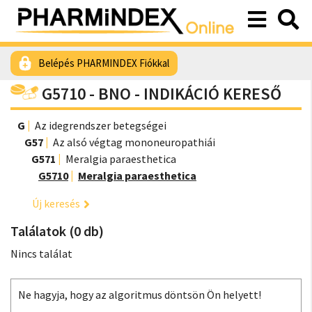
Belépés PHARMINDEX Fiókkal
G5710 - BNO - INDIKÁCIÓ KERESŐ
G
Az idegrendszer betegségei
G57
Az alsó végtag mononeuropathiái
G571
Meralgia paraesthetica
G5710
Meralgia paraesthetica
Új keresés
Találatok (0 db)
Nincs találat
Ne hagyja, hogy az algoritmus döntsön Ön helyett!