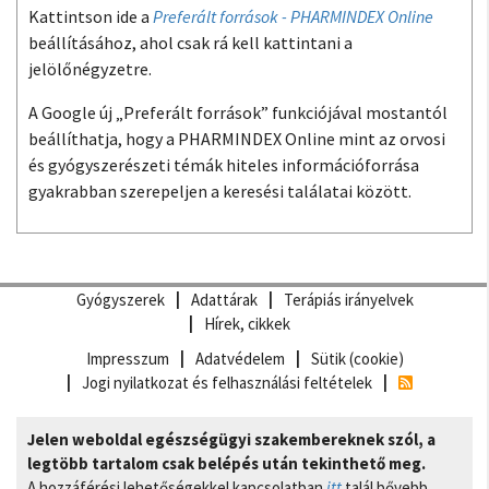
Kattintson ide a
Preferált források - PHARMINDEX Online
beállításához, ahol csak rá kell kattintani a
jelölőnégyzetre.
A Google új „Preferált források” funkciójával mostantól
beállíthatja, hogy a PHARMINDEX Online mint az orvosi
és gyógyszerészeti témák hiteles információforrása
gyakrabban szerepeljen a keresési találatai között.
Gyógyszerek
Adattárak
Terápiás irányelvek
Hírek, cikkek
Impresszum
Adatvédelem
Sütik (cookie)
Jogi nyilatkozat és felhasználási feltételek
Jelen weboldal egészségügyi szakembereknek szól, a
legtöbb tartalom csak belépés után tekinthető meg.
A hozzáférési lehetőségekkel kapcsolatban
itt
talál bővebb