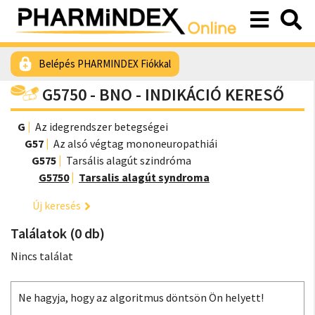
Belépés PHARMINDEX Fiókkal
G5750 - BNO - INDIKÁCIÓ KERESŐ
G
Az idegrendszer betegségei
G57
Az alsó végtag mononeuropathiái
G575
Tarsális alagút szindróma
G5750
Tarsalis alagút syndroma
Új keresés
Találatok (0 db)
Nincs találat
Ne hagyja, hogy az algoritmus döntsön Ön helyett!