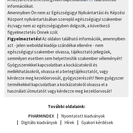
információkat.
Amennyiben Ön nem az Egészségügyi Nyilvántartási és Képzési
Központ nyilvántartásában szereplő egészségügyi szakember
és/vagy nem az egészségügyben dolgozik, a következő
figyelmeztetés Önnek szól.
Figyelmeztetés!
Az oldalon található információk, amennyiben
azt - jelen weboldal kiadója szándékai ellenére - nem
egészségügyi szakember olvassa, tájékoztató jellegűek,
semmilyen esetben sem helyettesítik szakember véleményét!
Gyógyszerekkel kapcsolatban a kockázatokról és
mellékhatásokról, olvassa el a betegtájékoztatót, vagy
kérdezze meg kezelőorvosát, gyógyszerészét! Nem gyógyszer
termékekkel kapcsolatban a kockázatokról olvassa el a
használati útmutatót vagy kérdezze meg kezelőorvosát!
További oldalaink:
PHARMINDEX
Nyomtatott kiadványok
Digitális kiadványok
Hírek
Gyakori kérdések