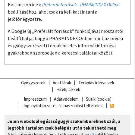
Kattintson ide a
Preferált források - PHARMINDEX Online
beállításához, ahol csak rá kell kattintani a
jelölőnégyzetre.
A Google új „Preferált források” funkciójával mostantól
beállíthatja, hogy a PHARMINDEX Online mint az orvosi
és gyógyszerészeti témák hiteles információforrása
gyakrabban szerepeljen a keresési találatai között.
Gyógyszerek
Adattárak
Terápiás irányelvek
Hírek, cikkek
Impresszum
Adatvédelem
Sütik (cookie)
Jogi nyilatkozat és felhasználási feltételek
Jelen weboldal egészségügyi szakembereknek szól, a
legtöbb tartalom csak belépés után tekinthető meg.
A hozzáférési lehetőségekkel kapcsolatban
itt
talál bővebb