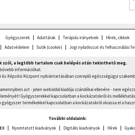
Gyógyszerek
Adattárak
Terápiás irányelvek
Hírek, cikkek
Adatvédelem
Sütik (cookie)
Jogi nyilatkozat és felhasználási fe
szól, a legtöbb tartalom csak belépés után tekinthető meg.
 bővebb információkat.
 és Képzési Központ nyilvántartásában szereplő egészségügyi szakemb
, amennyiben azt - jelen weboldal kiadója szándékai ellenére - nem egész
eményét! Gyógyszerekkel kapcsolatban a kockázatokról és mellékhatások
gyógyszer termékekkel kapcsolatban a kockázatokról olvassa el a hasz
További oldalaink:
EX
Nyomtatott kiadványok
Digitális kiadványok
Hírek
Gyako