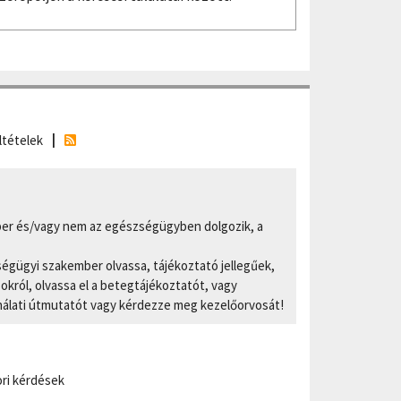
ltételek
er és/vagy nem az egészségügyben dolgozik, a
ségügyi szakember olvassa, tájékoztató jellegűek,
ról, olvassa el a betegtájékoztatót, vagy
nálati útmutatót vagy kérdezze meg kezelőorvosát!
ri kérdések