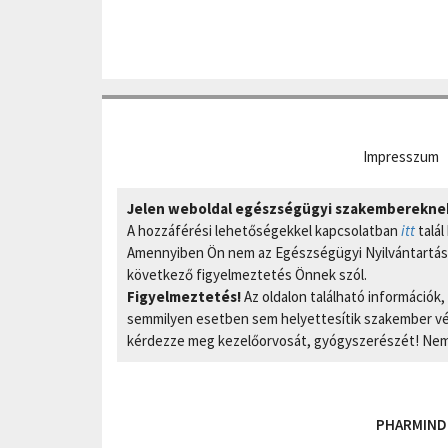
Impresszum
Jelen weboldal egészségügyi szakembereknek 
A hozzáférési lehetőségekkel kapcsolatban
itt
talál
Amennyiben Ön nem az Egészségügyi Nyilvántartási
következő figyelmeztetés Önnek szól.
Figyelmeztetés!
Az oldalon található információk
semmilyen esetben sem helyettesítik szakember vél
kérdezze meg kezelőorvosát, gyógyszerészét! Nem 
PHARMIND