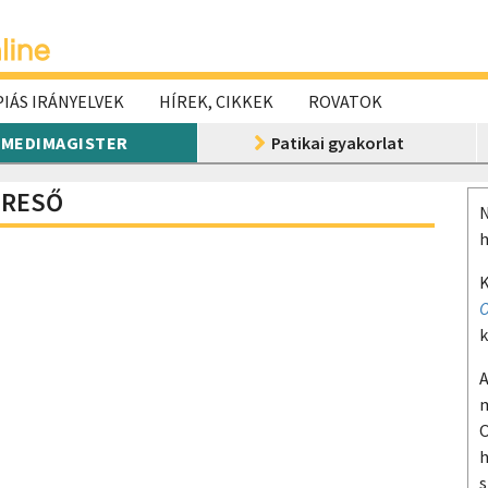
IÁS IRÁNYELVEK
HÍREK, CIKKEK
ROVATOK
MEDIMAGISTER
Patikai gyakorlat
KERESŐ
N
h
K
O
k
A
m
O
h
s