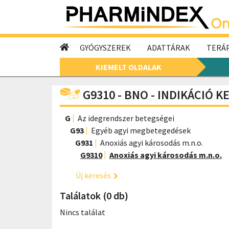
GYÓGYSZEREK
ADATTÁRAK
TERÁP
KIEMELT OLDALAK
G9310 - BNO - INDIKÁCIÓ 
G
Az idegrendszer betegségei
G93
Egyéb agyi megbetegedések
G931
Anoxiás agyi károsodás m.n.o.
G9310
Anoxiás agyi károsodás m.n.o.
Új keresés
Találatok (0 db)
Nincs találat