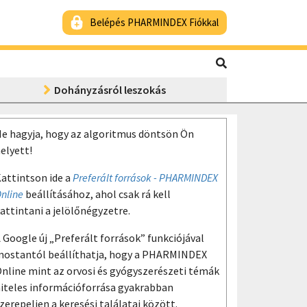
Belépés PHARMINDEX Fiókkal
Dohányzásról leszokás
e hagyja, hogy az algoritmus döntsön Ön
elyett!
attintson ide a
Preferált források - PHARMINDEX
nline
beállításához, ahol csak rá kell
attintani a jelölőnégyzetre.
 Google új „Preferált források” funkciójával
ostantól beállíthatja, hogy a PHARMINDEX
nline mint az orvosi és gyógyszerészeti témák
iteles információforrása gyakrabban
zerepeljen a keresési találatai között.