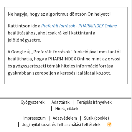
Ne hagyja, hogy az algoritmus döntsön Ön helyett!
Kattintson ide a
Preferált források - PHARMINDEX Online
beállításához, ahol csak rá kell kattintani a
jelölőnégyzetre.
A Google új „Preferált források” funkciójával mostantól
beállíthatja, hogy a PHARMINDEX Online mint az orvosi
és gyógyszerészeti témák hiteles információforrása
gyakrabban szerepeljen a keresési találatai között.
Gyógyszerek
Adattárak
Terápiás irányelvek
Hírek, cikkek
Impresszum
Adatvédelem
Sütik (cookie)
Jogi nyilatkozat és felhasználási feltételek