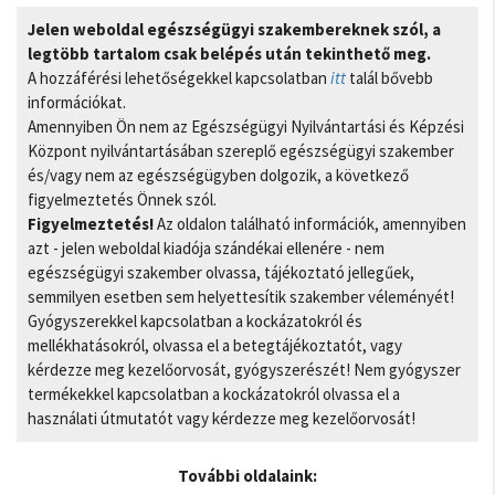
Jelen weboldal egészségügyi szakembereknek szól, a
legtöbb tartalom csak belépés után tekinthető meg.
A hozzáférési lehetőségekkel kapcsolatban
itt
talál bővebb
információkat.
Amennyiben Ön nem az Egészségügyi Nyilvántartási és Képzési
Központ nyilvántartásában szereplő egészségügyi szakember
és/vagy nem az egészségügyben dolgozik, a következő
figyelmeztetés Önnek szól.
Figyelmeztetés!
Az oldalon található információk, amennyiben
azt - jelen weboldal kiadója szándékai ellenére - nem
egészségügyi szakember olvassa, tájékoztató jellegűek,
semmilyen esetben sem helyettesítik szakember véleményét!
Gyógyszerekkel kapcsolatban a kockázatokról és
mellékhatásokról, olvassa el a betegtájékoztatót, vagy
kérdezze meg kezelőorvosát, gyógyszerészét! Nem gyógyszer
termékekkel kapcsolatban a kockázatokról olvassa el a
használati útmutatót vagy kérdezze meg kezelőorvosát!
További oldalaink: