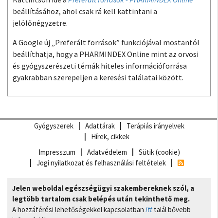
beállításához, ahol csak rá kell kattintani a
jelölőnégyzetre.
A Google új „Preferált források” funkciójával mostantól
beállíthatja, hogy a PHARMINDEX Online mint az orvosi
és gyógyszerészeti témák hiteles információforrása
gyakrabban szerepeljen a keresési találatai között.
Gyógyszerek
Adattárak
Terápiás irányelvek
Hírek, cikkek
Impresszum
Adatvédelem
Sütik (cookie)
Jogi nyilatkozat és felhasználási feltételek
Jelen weboldal egészségügyi szakembereknek szól, a
legtöbb tartalom csak belépés után tekinthető meg.
A hozzáférési lehetőségekkel kapcsolatban
itt
talál bővebb