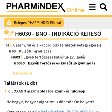
Belépés PHARMINDEX Fiókkal
H6030 - BNO - INDIKÁCIÓ KERESŐ
H
A szem, fül és a kapcsolódó területek betegségei (-)
H60
Külsőfül-gyulladás
H603
Egyéb fertőzéses külsőfül-gyulladás
H6030
Egyéb fertőzéses külsőfül-gyulladás
Új keresés
Találatok (1 db)
CILOXAN 3 mg/ml oldatos szem- és fülcsepp
Ne hagyja, hogy az algoritmus döntsön Ön helyett!
Kattintson ide a
Preferált források - PHARMINDEX Online