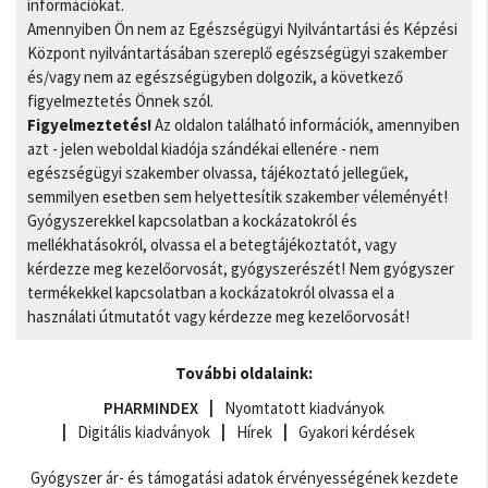
információkat.
Amennyiben Ön nem az Egészségügyi Nyilvántartási és Képzési
Központ nyilvántartásában szereplő egészségügyi szakember
és/vagy nem az egészségügyben dolgozik, a következő
figyelmeztetés Önnek szól.
Figyelmeztetés!
Az oldalon található információk, amennyiben
azt - jelen weboldal kiadója szándékai ellenére - nem
egészségügyi szakember olvassa, tájékoztató jellegűek,
semmilyen esetben sem helyettesítik szakember véleményét!
Gyógyszerekkel kapcsolatban a kockázatokról és
mellékhatásokról, olvassa el a betegtájékoztatót, vagy
kérdezze meg kezelőorvosát, gyógyszerészét! Nem gyógyszer
termékekkel kapcsolatban a kockázatokról olvassa el a
használati útmutatót vagy kérdezze meg kezelőorvosát!
További oldalaink:
PHARMINDEX
Nyomtatott kiadványok
Digitális kiadványok
Hírek
Gyakori kérdések
Gyógyszer ár- és támogatási adatok érvényességének kezdete