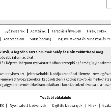
Gyógyszerek
Adattárak
Terápiás irányelvek
Hírek, cikkek
Adatvédelem
Sütik (cookie)
Jogi nyilatkozat és felhasználási fe
szól, a legtöbb tartalom csak belépés után tekinthető meg.
 bővebb információkat.
 és Képzési Központ nyilvántartásában szereplő egészségügyi szakemb
, amennyiben azt - jelen weboldal kiadója szándékai ellenére - nem egész
eményét! Gyógyszerekkel kapcsolatban a kockázatokról és mellékhatások
gyógyszer termékekkel kapcsolatban a kockázatokról olvassa el a hasz
További oldalaink:
EX
Nyomtatott kiadványok
Digitális kiadványok
Hírek
Gyako