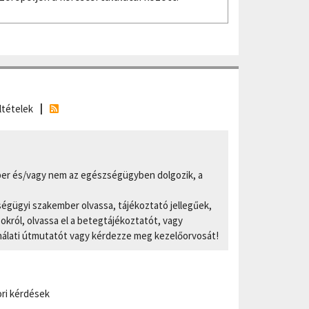
ltételek
er és/vagy nem az egészségügyben dolgozik, a
ségügyi szakember olvassa, tájékoztató jellegűek,
ról, olvassa el a betegtájékoztatót, vagy
nálati útmutatót vagy kérdezze meg kezelőorvosát!
ri kérdések