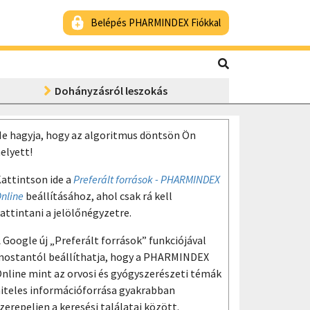
Belépés PHARMINDEX Fiókkal
Dohányzásról leszokás
e hagyja, hogy az algoritmus döntsön Ön
elyett!
attintson ide a
Preferált források - PHARMINDEX
nline
beállításához, ahol csak rá kell
attintani a jelölőnégyzetre.
 Google új „Preferált források” funkciójával
ostantól beállíthatja, hogy a PHARMINDEX
nline mint az orvosi és gyógyszerészeti témák
iteles információforrása gyakrabban
zerepeljen a keresési találatai között.