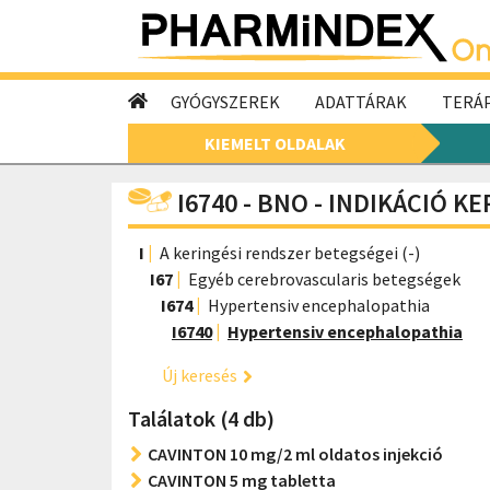
GYÓGYSZEREK
ADATTÁRAK
TERÁP
KIEMELT OLDALAK
I6740 - BNO - INDIKÁCIÓ K
I
A keringési rendszer betegségei (-)
I67
Egyéb cerebrovascularis betegségek
I674
Hypertensiv encephalopathia
I6740
Hypertensiv encephalopathia
Új keresés
Találatok (4 db)
CAVINTON 10 mg/2 ml oldatos injekció
CAVINTON 5 mg tabletta