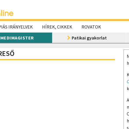
IÁS IRÁNYELVEK
HÍREK, CIKKEK
ROVATOK
MEDIMAGISTER
Patikai gyakorlat
ERESŐ
N
h
K
O
k
A
m
O
h
s