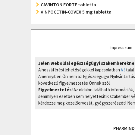
CAVINTON FORTE tabletta
VINPOCETIN-COVEX 5 mg tabletta
Impresszum
Jelen weboldal egészségügyi szakembereknek 
A hozzáférési lehetőségekkel kapcsolatban
itt
talál
Amennyiben Ön nem az Egészségügyi Nyilvántartási
következő figyelmeztetés Önnek szól.
Figyelmeztetés!
Az oldalon található információk
semmilyen esetben sem helyettesítik szakember vél
kérdezze meg kezelőorvosát, gyógyszerészét! Nem 
PHARMIND