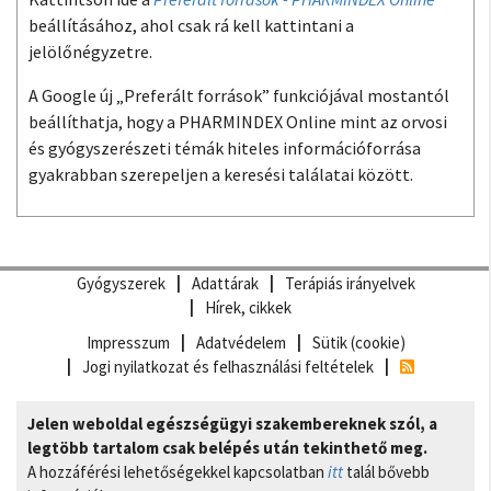
beállításához, ahol csak rá kell kattintani a
jelölőnégyzetre.
A Google új „Preferált források” funkciójával mostantól
beállíthatja, hogy a PHARMINDEX Online mint az orvosi
és gyógyszerészeti témák hiteles információforrása
gyakrabban szerepeljen a keresési találatai között.
Gyógyszerek
Adattárak
Terápiás irányelvek
Hírek, cikkek
Impresszum
Adatvédelem
Sütik (cookie)
Jogi nyilatkozat és felhasználási feltételek
Jelen weboldal egészségügyi szakembereknek szól, a
legtöbb tartalom csak belépés után tekinthető meg.
A hozzáférési lehetőségekkel kapcsolatban
itt
talál bővebb