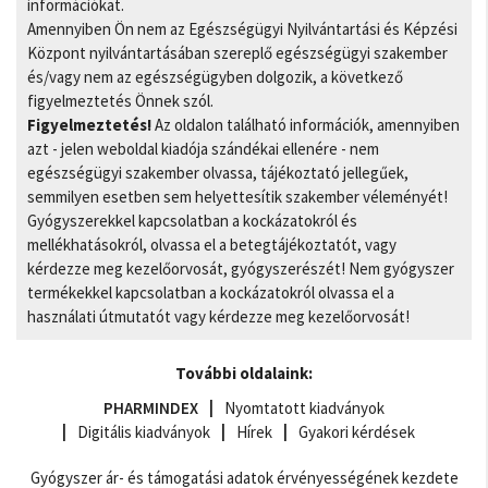
információkat.
Amennyiben Ön nem az Egészségügyi Nyilvántartási és Képzési
Központ nyilvántartásában szereplő egészségügyi szakember
és/vagy nem az egészségügyben dolgozik, a következő
figyelmeztetés Önnek szól.
Figyelmeztetés!
Az oldalon található információk, amennyiben
azt - jelen weboldal kiadója szándékai ellenére - nem
egészségügyi szakember olvassa, tájékoztató jellegűek,
semmilyen esetben sem helyettesítik szakember véleményét!
Gyógyszerekkel kapcsolatban a kockázatokról és
mellékhatásokról, olvassa el a betegtájékoztatót, vagy
kérdezze meg kezelőorvosát, gyógyszerészét! Nem gyógyszer
termékekkel kapcsolatban a kockázatokról olvassa el a
használati útmutatót vagy kérdezze meg kezelőorvosát!
További oldalaink:
PHARMINDEX
Nyomtatott kiadványok
Digitális kiadványok
Hírek
Gyakori kérdések
Gyógyszer ár- és támogatási adatok érvényességének kezdete