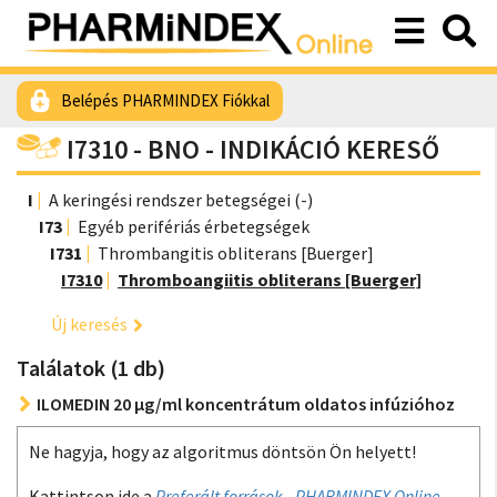
Belépés PHARMINDEX Fiókkal
I7310 - BNO - INDIKÁCIÓ KERESŐ
I
A keringési rendszer betegségei (-)
I73
Egyéb perifériás érbetegségek
I731
Thrombangitis obliterans [Buerger]
I7310
Thromboangiitis obliterans [Buerger]
Új keresés
Találatok (1 db)
ILOMEDIN 20 µg/ml koncentrátum oldatos infúzióhoz
Ne hagyja, hogy az algoritmus döntsön Ön helyett!
Kattintson ide a
Preferált források - PHARMINDEX Online