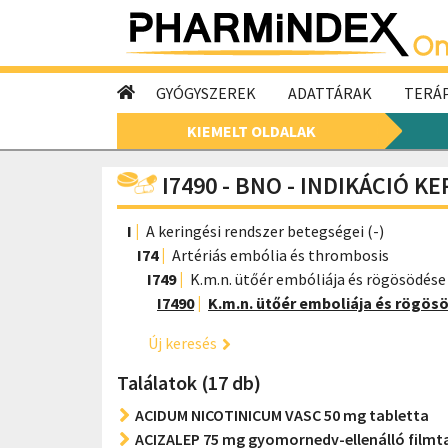
GYÓGYSZEREK
ADATTÁRAK
TERÁP
KIEMELT OLDALAK
I7490 - BNO - INDIKÁCIÓ K
I
A keringési rendszer betegségei (-)
I74
Artériás embólia és thrombosis
I749
K.m.n. ütőér embóliája és rögösödése
I7490
K.m.n. ütőér emboliája és rögös
Új keresés
Találatok (17 db)
ACIDUM NICOTINICUM VASC 50 mg tabletta
ACIZALEP 75 mg gyomornedv-ellenálló filmt