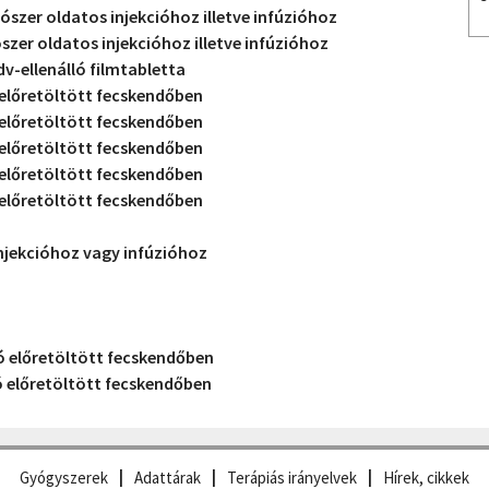
ószer oldatos injekcióhoz illetve infúzióhoz
szer oldatos injekcióhoz illetve infúzióhoz
ellenálló filmtabletta
 előretöltött fecskendőben
 előretöltött fecskendőben
 előretöltött fecskendőben
 előretöltött fecskendőben
 előretöltött fecskendőben
injekcióhoz vagy infúzióhoz
ió előretöltött fecskendőben
ió előretöltött fecskendőben
Gyógyszerek
Adattárak
Terápiás irányelvek
Hírek, cikkek