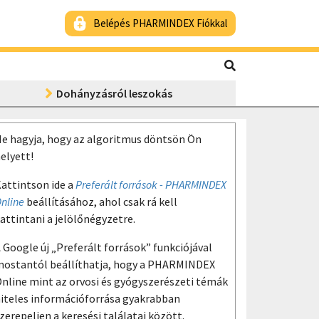
Belépés PHARMINDEX Fiókkal
Dohányzásról leszokás
e hagyja, hogy az algoritmus döntsön Ön
elyett!
attintson ide a
Preferált források - PHARMINDEX
nline
beállításához, ahol csak rá kell
attintani a jelölőnégyzetre.
 Google új „Preferált források” funkciójával
ostantól beállíthatja, hogy a PHARMINDEX
nline mint az orvosi és gyógyszerészeti témák
iteles információforrása gyakrabban
zerepeljen a keresési találatai között.