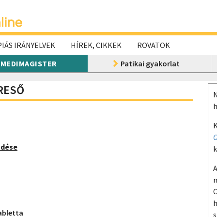
IÁS IRÁNYELVEK
HÍREK, CIKKEK
ROVATOK
MEDIMAGISTER
Patikai gyakorlat
ERESŐ
N
h
K
O
ödése
k
A
m
O
h
abletta
s