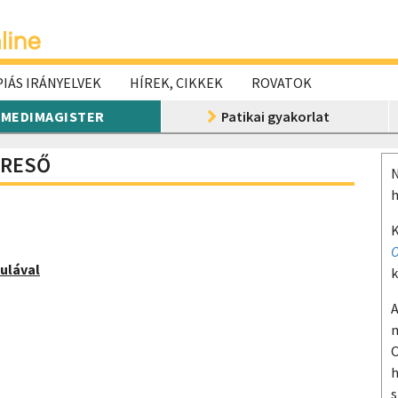
IÁS IRÁNYELVEK
HÍREK, CIKKEK
ROVATOK
MEDIMAGISTER
Patikai gyakorlat
ERESŐ
N
h
K
O
ulával
k
A
m
O
h
s