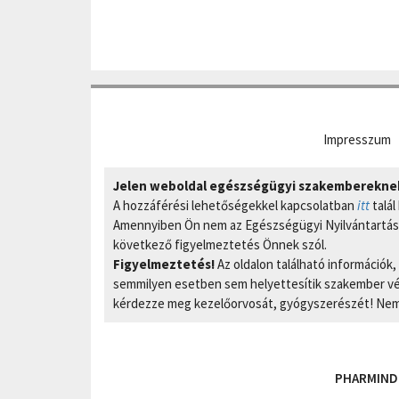
Impresszum
Jelen weboldal egészségügyi szakembereknek 
A hozzáférési lehetőségekkel kapcsolatban
itt
talál
Amennyiben Ön nem az Egészségügyi Nyilvántartási
következő figyelmeztetés Önnek szól.
Figyelmeztetés!
Az oldalon található információk
semmilyen esetben sem helyettesítik szakember vél
kérdezze meg kezelőorvosát, gyógyszerészét! Nem 
PHARMIND