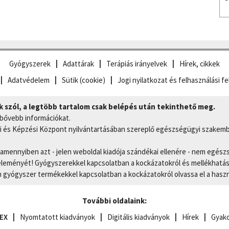
Gyógyszerek
Adattárak
Terápiás irányelvek
Hírek, cikkek
Adatvédelem
Sütik (cookie)
Jogi nyilatkozat és felhasználási fe
szól, a legtöbb tartalom csak belépés után tekinthető meg.
 bővebb információkat.
 és Képzési Központ nyilvántartásában szereplő egészségügyi szakemb
, amennyiben azt - jelen weboldal kiadója szándékai ellenére - nem egész
eményét! Gyógyszerekkel kapcsolatban a kockázatokról és mellékhatások
gyógyszer termékekkel kapcsolatban a kockázatokról olvassa el a hasz
További oldalaink:
EX
Nyomtatott kiadványok
Digitális kiadványok
Hírek
Gyako