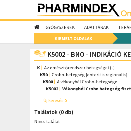
GYÓGYSZEREK
ADATTÁRAK
TERÁP
KIEMELT OLDALAK
K5002 - BNO - INDIKÁCIÓ K
K
Az emésztőrendszer betegségei (-)
K50
Crohn-betegség [enteritis regionalis]
K500
A vékonybél Crohn-betegsége
K5002
Vékonybél Crohn betegség fiszt
Új keresés
Találatok (0 db)
Nincs találat