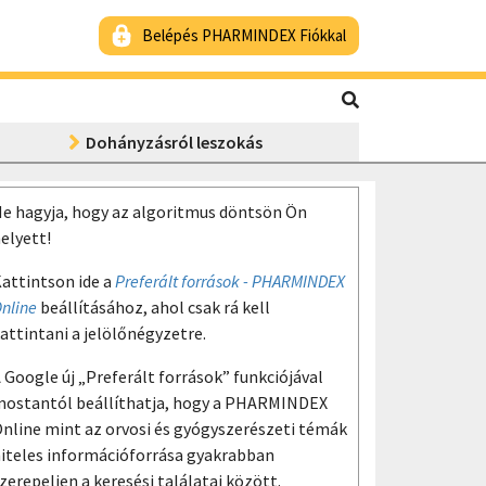
Belépés PHARMINDEX Fiókkal
Dohányzásról leszokás
e hagyja, hogy az algoritmus döntsön Ön
elyett!
attintson ide a
Preferált források - PHARMINDEX
nline
beállításához, ahol csak rá kell
attintani a jelölőnégyzetre.
 Google új „Preferált források” funkciójával
ostantól beállíthatja, hogy a PHARMINDEX
nline mint az orvosi és gyógyszerészeti témák
iteles információforrása gyakrabban
zerepeljen a keresési találatai között.