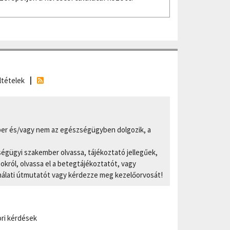
ltételek
er és/vagy nem az egészségügyben dolgozik, a
ségügyi szakember olvassa, tájékoztató jellegűek,
ról, olvassa el a betegtájékoztatót, vagy
nálati útmutatót vagy kérdezze meg kezelőorvosát!
ri kérdések