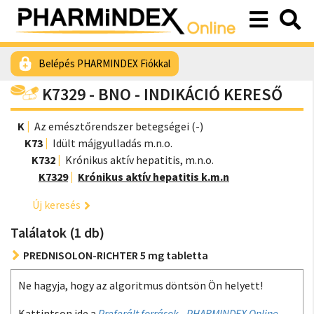
Belépés PHARMINDEX Fiókkal
K7329 - BNO - INDIKÁCIÓ KERESŐ
K
Az emésztőrendszer betegségei (-)
K73
Idült májgyulladás m.n.o.
K732
Krónikus aktív hepatitis, m.n.o.
K7329
Krónikus aktív hepatitis k.m.n
Új keresés
Találatok (1 db)
PREDNISOLON-RICHTER 5 mg tabletta
Ne hagyja, hogy az algoritmus döntsön Ön helyett!
Kattintson ide a
Preferált források - PHARMINDEX Online