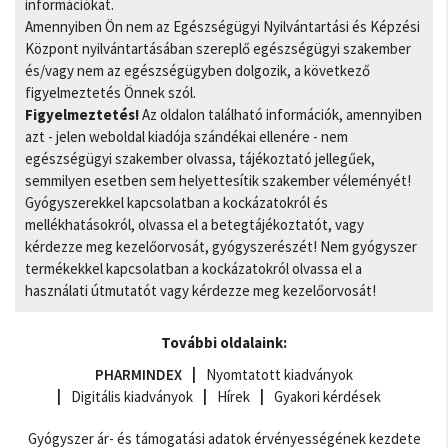
információkat.
Amennyiben Ön nem az Egészségügyi Nyilvántartási és Képzési
Központ nyilvántartásában szereplő egészségügyi szakember
és/vagy nem az egészségügyben dolgozik, a következő
figyelmeztetés Önnek szól.
Figyelmeztetés!
Az oldalon található információk, amennyiben
azt - jelen weboldal kiadója szándékai ellenére - nem
egészségügyi szakember olvassa, tájékoztató jellegűek,
semmilyen esetben sem helyettesítik szakember véleményét!
Gyógyszerekkel kapcsolatban a kockázatokról és
mellékhatásokról, olvassa el a betegtájékoztatót, vagy
kérdezze meg kezelőorvosát, gyógyszerészét! Nem gyógyszer
termékekkel kapcsolatban a kockázatokról olvassa el a
használati útmutatót vagy kérdezze meg kezelőorvosát!
További oldalaink:
PHARMINDEX
Nyomtatott kiadványok
Digitális kiadványok
Hírek
Gyakori kérdések
Gyógyszer ár- és támogatási adatok érvényességének kezdete