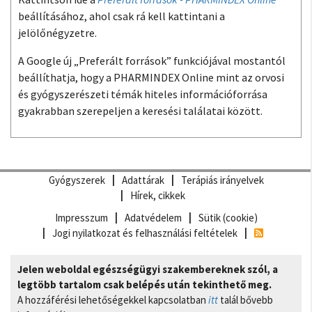
beállításához, ahol csak rá kell kattintani a
jelölőnégyzetre.
A Google új „Preferált források” funkciójával mostantól
beállíthatja, hogy a PHARMINDEX Online mint az orvosi
és gyógyszerészeti témák hiteles információforrása
gyakrabban szerepeljen a keresési találatai között.
Gyógyszerek
Adattárak
Terápiás irányelvek
Hírek, cikkek
Impresszum
Adatvédelem
Sütik (cookie)
Jogi nyilatkozat és felhasználási feltételek
Jelen weboldal egészségügyi szakembereknek szól, a
legtöbb tartalom csak belépés után tekinthető meg.
A hozzáférési lehetőségekkel kapcsolatban
itt
talál bővebb