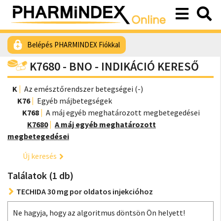
Belépés PHARMINDEX Fiókkal
K7680 - BNO - INDIKÁCIÓ KERESŐ
K
Az emésztőrendszer betegségei (-)
K76
Egyéb májbetegségek
K768
A máj egyéb meghatározott megbetegedései
K7680
A máj egyéb meghatározott
megbetegedései
Új keresés
Találatok (1 db)
TECHIDA 30 mg por oldatos injekcióhoz
Ne hagyja, hogy az algoritmus döntsön Ön helyett!