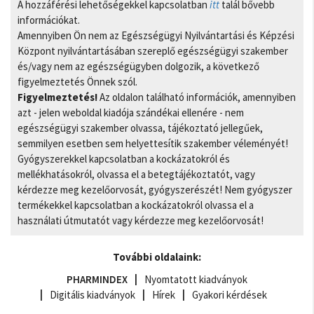
A hozzáférési lehetőségekkel kapcsolatban
itt
talál bővebb
információkat.
Amennyiben Ön nem az Egészségügyi Nyilvántartási és Képzési
Központ nyilvántartásában szereplő egészségügyi szakember
és/vagy nem az egészségügyben dolgozik, a következő
figyelmeztetés Önnek szól.
Figyelmeztetés!
Az oldalon található információk, amennyiben
azt - jelen weboldal kiadója szándékai ellenére - nem
egészségügyi szakember olvassa, tájékoztató jellegűek,
semmilyen esetben sem helyettesítik szakember véleményét!
Gyógyszerekkel kapcsolatban a kockázatokról és
mellékhatásokról, olvassa el a betegtájékoztatót, vagy
kérdezze meg kezelőorvosát, gyógyszerészét! Nem gyógyszer
termékekkel kapcsolatban a kockázatokról olvassa el a
használati útmutatót vagy kérdezze meg kezelőorvosát!
További oldalaink:
PHARMINDEX
Nyomtatott kiadványok
Digitális kiadványok
Hírek
Gyakori kérdések