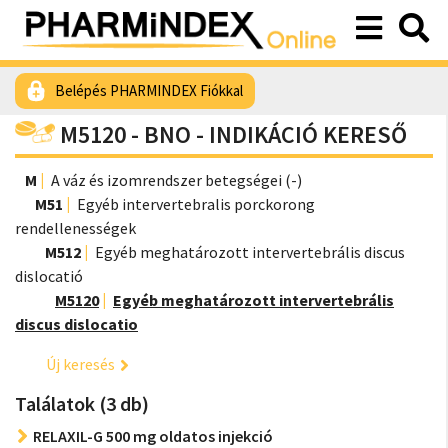
Belépés PHARMINDEX Fiókkal
M5120 - BNO - INDIKÁCIÓ KERESŐ
M
A váz és izomrendszer betegségei (-)
M51
Egyéb intervertebralis porckorong
rendellenességek
M512
Egyéb meghatározott intervertebrális discus
dislocatió
M5120
Egyéb meghatározott intervertebrális
discus dislocatio
Új keresés
Találatok (3 db)
RELAXIL-G 500 mg oldatos injekció