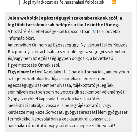
Jogi nyilatkozat és felhasználási feltételek
Jelen weboldal egészségügyi szakembereknek szól, a
legtöbb tartalom csak belépés után tekinthető meg.
A hozzáférési lehetőségekkel kapcsolatban
itt
talál bővebb
információkat.
Amennyiben Ön nem az Egészségügyi Nyilvántartási és Képzési
Központ nyilvántartásában szereplő egészségügyi szakember
és/vagy nem az egészségügyben dolgozik, a következő
figyelmeztetés Önnek szól.
Figyelmeztetés!
Az oldalon található információk, amennyiben
azt - jelen weboldal kiadója szándékai ellenére - nem
egészségügyi szakember olvassa, tájékoztató jellegűek,
semmilyen esetben sem helyettesítik szakember véleményét!
Gyógyszerekkel kapcsolatban a kockázatokról és
mellékhatásokról, olvassa el a betegtájékoztatót, vagy
kérdezze meg kezelőorvosát, gyógyszerészét! Nem gyógyszer
termékekkel kapcsolatban a kockázatokról olvassa el a
használati útmutatót vagy kérdezze meg kezelőorvosát!