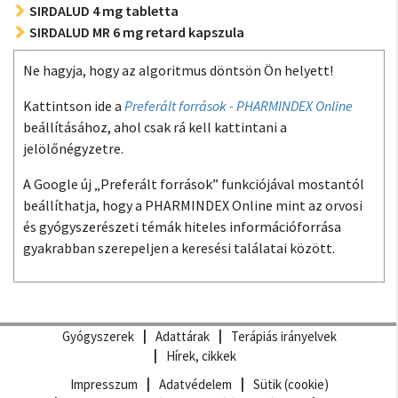
SIRDALUD 4 mg tabletta
SIRDALUD MR 6 mg retard kapszula
Ne hagyja, hogy az algoritmus döntsön Ön helyett!
Kattintson ide a
Preferált források - PHARMINDEX Online
beállításához, ahol csak rá kell kattintani a
jelölőnégyzetre.
A Google új „Preferált források” funkciójával mostantól
beállíthatja, hogy a PHARMINDEX Online mint az orvosi
és gyógyszerészeti témák hiteles információforrása
gyakrabban szerepeljen a keresési találatai között.
Gyógyszerek
Adattárak
Terápiás irányelvek
Hírek, cikkek
Impresszum
Adatvédelem
Sütik (cookie)