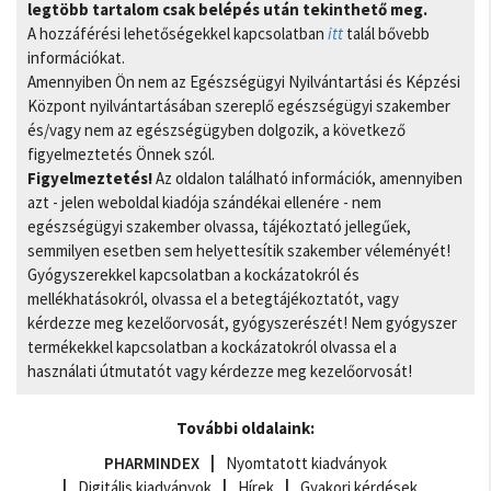
legtöbb tartalom csak belépés után tekinthető meg.
A hozzáférési lehetőségekkel kapcsolatban
itt
talál bővebb
információkat.
Amennyiben Ön nem az Egészségügyi Nyilvántartási és Képzési
Központ nyilvántartásában szereplő egészségügyi szakember
és/vagy nem az egészségügyben dolgozik, a következő
figyelmeztetés Önnek szól.
Figyelmeztetés!
Az oldalon található információk, amennyiben
azt - jelen weboldal kiadója szándékai ellenére - nem
egészségügyi szakember olvassa, tájékoztató jellegűek,
semmilyen esetben sem helyettesítik szakember véleményét!
Gyógyszerekkel kapcsolatban a kockázatokról és
mellékhatásokról, olvassa el a betegtájékoztatót, vagy
kérdezze meg kezelőorvosát, gyógyszerészét! Nem gyógyszer
termékekkel kapcsolatban a kockázatokról olvassa el a
használati útmutatót vagy kérdezze meg kezelőorvosát!
További oldalaink:
PHARMINDEX
Nyomtatott kiadványok
Digitális kiadványok
Hírek
Gyakori kérdések