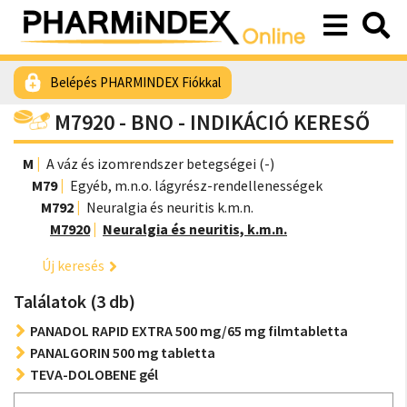
Belépés PHARMINDEX Fiókkal
M7920 - BNO - INDIKÁCIÓ KERESŐ
M
A váz és izomrendszer betegségei (-)
M79
Egyéb, m.n.o. lágyrész-rendellenességek
M792
Neuralgia és neuritis k.m.n.
M7920
Neuralgia és neuritis, k.m.n.
Új keresés
Találatok (3 db)
PANADOL RAPID EXTRA 500 mg/65 mg filmtabletta
PANALGORIN 500 mg tabletta
TEVA-DOLOBENE gél