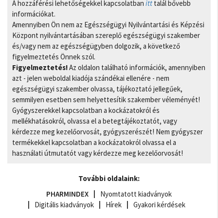
A hozzáférési lehetőségekkel kapcsolatban
itt
talál bővebb
információkat.
Amennyiben Ön nem az Egészségügyi Nyilvántartási és Képzési
Központ nyilvántartásában szereplő egészségügyi szakember
és/vagy nem az egészségügyben dolgozik, a következő
figyelmeztetés Önnek szól.
Figyelmeztetés!
Az oldalon található információk, amennyiben
azt - jelen weboldal kiadója szándékai ellenére - nem
egészségügyi szakember olvassa, tájékoztató jellegűek,
semmilyen esetben sem helyettesítik szakember véleményét!
Gyógyszerekkel kapcsolatban a kockázatokról és
mellékhatásokról, olvassa el a betegtájékoztatót, vagy
kérdezze meg kezelőorvosát, gyógyszerészét! Nem gyógyszer
termékekkel kapcsolatban a kockázatokról olvassa el a
használati útmutatót vagy kérdezze meg kezelőorvosát!
További oldalaink:
PHARMINDEX
Nyomtatott kiadványok
Digitális kiadványok
Hírek
Gyakori kérdések