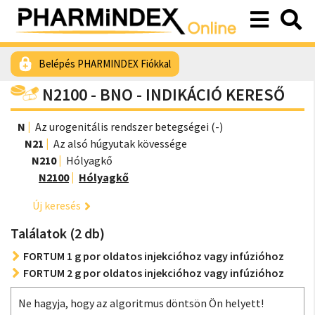
Belépés PHARMINDEX Fiókkal
N2100 - BNO - INDIKÁCIÓ KERESŐ
N
Az urogenitális rendszer betegségei (-)
N21
Az alsó húgyutak kövessége
N210
Hólyagkő
N2100
Hólyagkő
Új keresés
Találatok (2 db)
FORTUM 1 g por oldatos injekcióhoz vagy infúzióhoz
FORTUM 2 g por oldatos injekcióhoz vagy infúzióhoz
Ne hagyja, hogy az algoritmus döntsön Ön helyett!