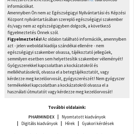
információkat.
Amennyiben Ön nem az Egészségügyi Nyilvántartási és Képzési
Központ nyilvántartásában szereplő egészségügyi szakember
és/vagy nem az egészségügyben dolgozik, a következő
figyelmeztetés Önnek szól.
Figyelmeztetés!
Az oldalon található információk, amennyiben
azt - jelen weboldal kiadója szándékai ellenére - nem
egészségügyi szakember olvassa, tájékoztató jellegűek,
semmilyen esetben sem helyettesítik szakember véleményét!
Gyógyszerekkel kapcsolatban a kockázatokról és
mellékhatásokról, olvassa el a betegtájékoztatót, vagy
kérdezze meg kezelőorvosát, gyógyszerészét! Nem gyógyszer
termékekkel kapcsolatban a kockázatokról olvassa el a
használati útmutatót vagy kérdezze meg kezelőorvosát!
További oldalaink:
PHARMINDEX
Nyomtatott kiadványok
Digitális kiadványok
Hírek
Gyakori kérdések