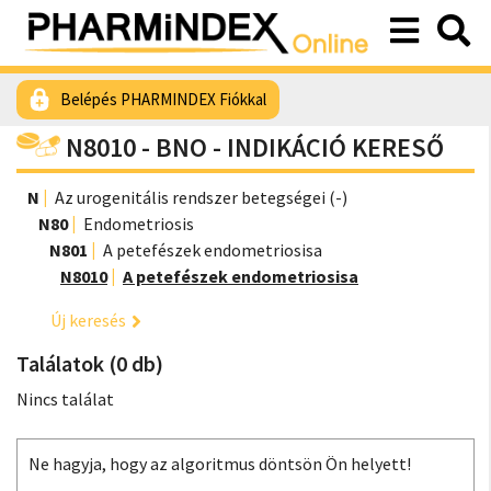
Belépés PHARMINDEX Fiókkal
N8010 - BNO - INDIKÁCIÓ KERESŐ
N
Az urogenitális rendszer betegségei (-)
N80
Endometriosis
N801
A petefészek endometriosisa
N8010
A petefészek endometriosisa
Új keresés
Találatok (0 db)
Nincs találat
Ne hagyja, hogy az algoritmus döntsön Ön helyett!