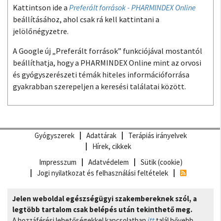
Kattintson ide a
Preferált források - PHARMINDEX Online
beállításához, ahol csak rá kell kattintani a
jelölőnégyzetre.
A Google új „Preferált források” funkciójával mostantól
beállíthatja, hogy a PHARMINDEX Online mint az orvosi
és gyógyszerészeti témák hiteles információforrása
gyakrabban szerepeljen a keresési találatai között.
Gyógyszerek
Adattárak
Terápiás irányelvek
Hírek, cikkek
Impresszum
Adatvédelem
Sütik (cookie)
Jogi nyilatkozat és felhasználási feltételek
Jelen weboldal egészségügyi szakembereknek szól, a
legtöbb tartalom csak belépés után tekinthető meg.
A hozzáférési lehetőségekkel kapcsolatban
itt
talál bővebb