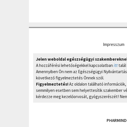
Impresszum
Jelen weboldal egészségügyi szakembereknek 
A hozzáférési lehetőségekkel kapcsolatban
itt
talál
Amennyiben Ön nem az Egészségügyi Nyilvántartási
következő figyelmeztetés Önnek szól.
Figyelmeztetés!
Az oldalon található információk
semmilyen esetben sem helyettesítik szakember vél
kérdezze meg kezelőorvosát, gyógyszerészét! Nem 
PHARMIND