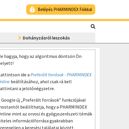
Belépés PHARMINDEX Fiókkal
Dohányzásról leszokás
e hagyja, hogy az algoritmus döntsön Ön
elyett!
attintson ide a
Preferált források - PHARMINDEX
nline
beállításához, ahol csak rá kell
attintani a jelölőnégyzetre.
 Google új „Preferált források” funkciójával
ostantól beállíthatja, hogy a PHARMINDEX
nline mint az orvosi és gyógyszerészeti témák
iteles információforrása gyakrabban
zerepeljen a keresési találatai között.