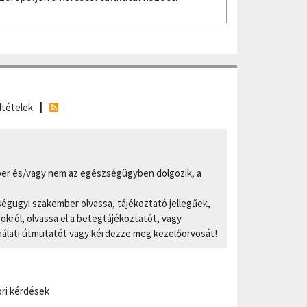
ltételek
er és/vagy nem az egészségügyben dolgozik, a
ségügyi szakember olvassa, tájékoztató jellegűek,
ról, olvassa el a betegtájékoztatót, vagy
nálati útmutatót vagy kérdezze meg kezelőorvosát!
ri kérdések