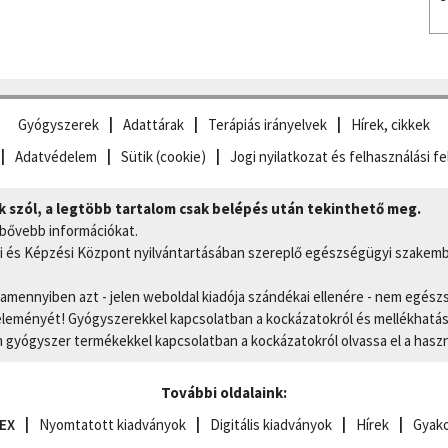
Gyógyszerek
Adattárak
Terápiás irányelvek
Hírek, cikkek
Adatvédelem
Sütik (cookie)
Jogi nyilatkozat és felhasználási fe
szól, a legtöbb tartalom csak belépés után tekinthető meg.
 bővebb információkat.
 és Képzési Központ nyilvántartásában szereplő egészségügyi szakemb
, amennyiben azt - jelen weboldal kiadója szándékai ellenére - nem egész
eményét! Gyógyszerekkel kapcsolatban a kockázatokról és mellékhatások
gyógyszer termékekkel kapcsolatban a kockázatokról olvassa el a hasz
További oldalaink:
EX
Nyomtatott kiadványok
Digitális kiadványok
Hírek
Gyako