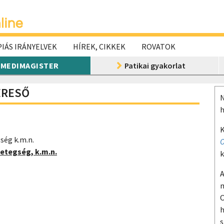
IÁS IRÁNYELVEK
HÍREK, CIKKEK
ROVATOK
MEDIMAGISTER
Patikai gyakorlat
KERESŐ
N
h
K
ség k.m.n.
O
etegség, k.m.n.
k
A
m
O
h
s