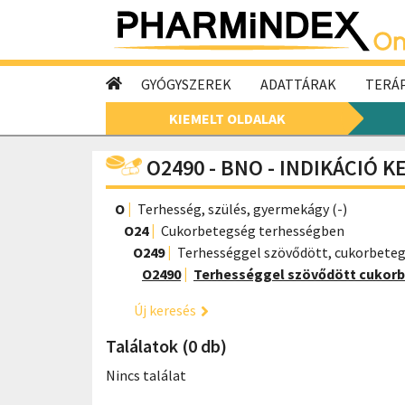
GYÓGYSZEREK
ADATTÁRAK
TERÁP
KIEMELT OLDALAK
O2490 - BNO - INDIKÁCIÓ 
O
Terhesség, szülés, gyermekágy (-)
O24
Cukorbetegség terhességben
O249
Terhességgel szövődött, cukorbeteg
O2490
Terhességgel szövődött cukorb
Új keresés
Találatok (0 db)
Nincs találat