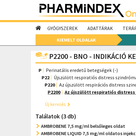
GYÓGYSZEREK
ADATTÁRAK
TERÁP
KIEMELT OLDALAK
P2200 - BNO - INDIKÁCIÓ K
P
Perinatális eredetű betegségek (-)
P22
Újszülött respiratiós distress szindróm
P220
Az újszülött respirációs distress szi
P2200
Az újszülött respiratiós distres
Új keresés
Találatok (3 db)
AMBROBENE 7,5 mg/ml belsőleges oldat
AMBROBENE LIQUID 7,5 mg/ml oldatos injekc