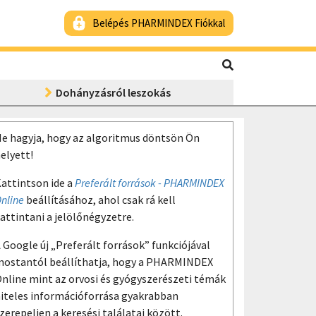
Belépés PHARMINDEX Fiókkal
Dohányzásról leszokás
e hagyja, hogy az algoritmus döntsön Ön
elyett!
attintson ide a
Preferált források - PHARMINDEX
nline
beállításához, ahol csak rá kell
attintani a jelölőnégyzetre.
 Google új „Preferált források” funkciójával
ostantól beállíthatja, hogy a PHARMINDEX
nline mint az orvosi és gyógyszerészeti témák
iteles információforrása gyakrabban
zerepeljen a keresési találatai között.