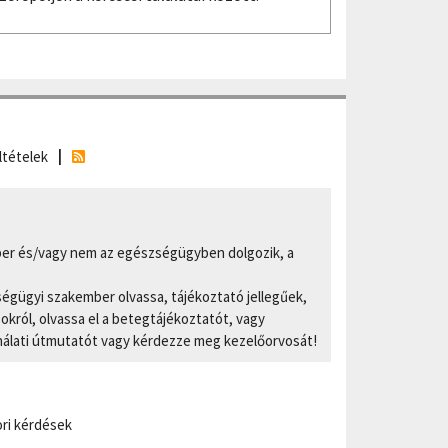
ltételek
er és/vagy nem az egészségügyben dolgozik, a
ségügyi szakember olvassa, tájékoztató jellegűek,
ról, olvassa el a betegtájékoztatót, vagy
nálati útmutatót vagy kérdezze meg kezelőorvosát!
ri kérdések