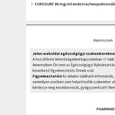
CUROSURF 80 mg/ml endotracheopulmonális
Impresszum
Jelen weboldal egészségügyi szakembereknek 
A hozzáférési lehetőségekkel kapcsolatban
itt
talál
Amennyiben Ön nem az Egészségügyi Nyilvántartási
következő figyelmeztetés Önnek szól.
Figyelmeztetés!
Az oldalon található információk
semmilyen esetben sem helyettesítik szakember vél
kérdezze meg kezelőorvosát, gyógyszerészét! Nem 
PHARMIND