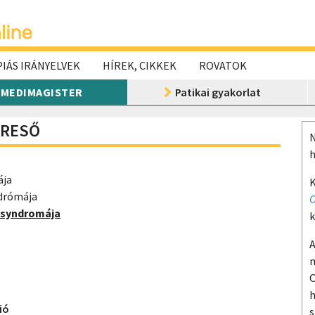
IÁS IRÁNYELVEK
HÍREK, CIKKEK
ROVATOK
MEDIMAGISTER
Patikai gyakorlat
ERESŐ
N
h
ája
K
ndrómája
O
s syndromája
k
A
m
O
h
ió
s