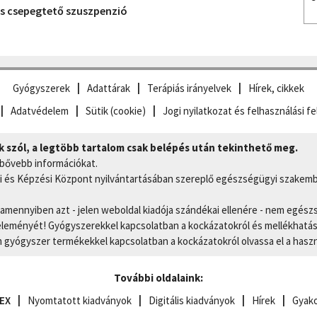
 csepegtető szuszpenzió
Gyógyszerek
Adattárak
Terápiás irányelvek
Hírek, cikkek
Adatvédelem
Sütik (cookie)
Jogi nyilatkozat és felhasználási fe
szól, a legtöbb tartalom csak belépés után tekinthető meg.
 bővebb információkat.
 és Képzési Központ nyilvántartásában szereplő egészségügyi szakemb
, amennyiben azt - jelen weboldal kiadója szándékai ellenére - nem egész
eményét! Gyógyszerekkel kapcsolatban a kockázatokról és mellékhatások
gyógyszer termékekkel kapcsolatban a kockázatokról olvassa el a hasz
További oldalaink:
EX
Nyomtatott kiadványok
Digitális kiadványok
Hírek
Gyako