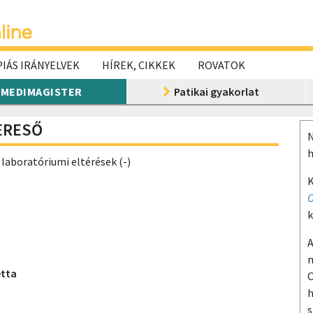
IÁS IRÁNYELVEK
HÍREK, CIKKEK
ROVATOK
MEDIMAGISTER
Patikai gyakorlat
KERESŐ
N
h
 laboratóriumi eltérések (-)
K
O
k
A
m
etta
O
h
s