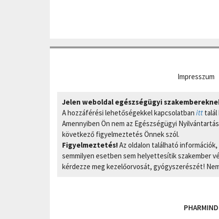
Impresszum
Jelen weboldal egészségügyi szakembereknek 
A hozzáférési lehetőségekkel kapcsolatban
itt
talál
Amennyiben Ön nem az Egészségügyi Nyilvántartási
következő figyelmeztetés Önnek szól.
Figyelmeztetés!
Az oldalon található információk
semmilyen esetben sem helyettesítik szakember vél
kérdezze meg kezelőorvosát, gyógyszerészét! Nem 
PHARMIND