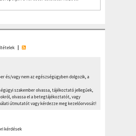
ltételek
er és/vagy nem az egészségügyben dolgozik, a
ségügyi szakember olvassa, tájékoztató jellegűek,
ról, olvassa el a betegtájékoztatót, vagy
nálati útmutatót vagy kérdezze meg kezelőorvosát!
ri kérdések