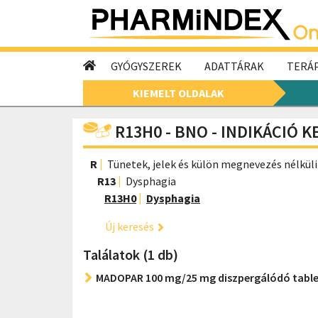
GYÓGYSZEREK
ADATTÁRAK
TERÁP
KIEMELT OLDALAK
R13H0 - BNO - INDIKÁCIÓ 
R
Tünetek, jelek és külön megnevezés nélküli
R13
Dysphagia
R13H0
Dysphagia
Új keresés
Találatok (1 db)
MADOPAR 100 mg/25 mg diszpergálódó tabl