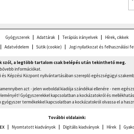
Gyógyszerek
Adattárak
Terápiás irányelvek
Hírek, cikkek
Adatvédelem
Sütik (cookie)
Jogi nyilatkozat és felhasználási fe
szól, a legtöbb tartalom csak belépés után tekinthető meg.
 bővebb információkat.
 és Képzési Központ nyilvántartásában szereplő egészségügyi szakemb
, amennyiben azt - jelen weboldal kiadója szándékai ellenére - nem egész
eményét! Gyógyszerekkel kapcsolatban a kockázatokról és mellékhatások
gyógyszer termékekkel kapcsolatban a kockázatokról olvassa el a hasz
További oldalaink:
EX
Nyomtatott kiadványok
Digitális kiadványok
Hírek
Gyako