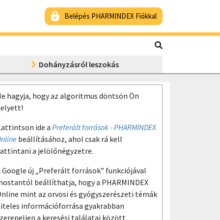
Belépés PHARMINDEX Fiókkal
Dohányzásról leszokás
e hagyja, hogy az algoritmus döntsön Ön
elyett!
attintson ide a
Preferált források - PHARMINDEX
nline
beállításához, ahol csak rá kell
attintani a jelölőnégyzetre.
 Google új „Preferált források” funkciójával
ostantól beállíthatja, hogy a PHARMINDEX
nline mint az orvosi és gyógyszerészeti témák
iteles információforrása gyakrabban
zerepeljen a keresési találatai között.