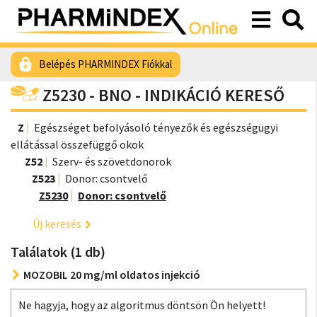
Belépés PHARMINDEX Fiókkal
Z5230 - BNO - INDIKÁCIÓ KERESŐ
Z
Egészséget befolyásoló tényezők és egészségügyi
ellátással összefüggő okok
Z52
Szerv- és szövetdonorok
Z523
Donor: csontvelő
Z5230
Donor: csontvelő
Új keresés
Találatok (1 db)
MOZOBIL 20 mg/ml oldatos injekció
Ne hagyja, hogy az algoritmus döntsön Ön helyett!