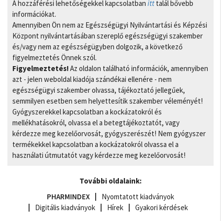
A hozzáférési lehetőségekkel kapcsolatban
itt
talál bővebb
információkat.
Amennyiben Ön nem az Egészségügyi Nyilvántartási és Képzési
Központ nyilvántartásában szereplő egészségügyi szakember
és/vagy nem az egészségügyben dolgozik, a következő
figyelmeztetés Önnek szól.
Figyelmeztetés!
Az oldalon található információk, amennyiben
azt - jelen weboldal kiadója szándékai ellenére - nem
egészségügyi szakember olvassa, tájékoztató jellegűek,
semmilyen esetben sem helyettesítik szakember véleményét!
Gyógyszerekkel kapcsolatban a kockázatokról és
mellékhatásokról, olvassa el a betegtájékoztatót, vagy
kérdezze meg kezelőorvosát, gyógyszerészét! Nem gyógyszer
termékekkel kapcsolatban a kockázatokról olvassa el a
használati útmutatót vagy kérdezze meg kezelőorvosát!
További oldalaink:
PHARMINDEX
Nyomtatott kiadványok
Digitális kiadványok
Hírek
Gyakori kérdések