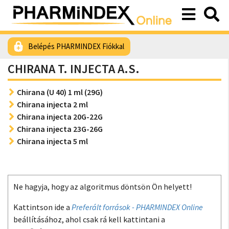
Belépés PHARMINDEX Fiókkal
CHIRANA T. INJECTA A.S.
Chirana (U 40) 1 ml (29G)
Chirana injecta 2 ml
Chirana injecta 20G-22G
Chirana injecta 23G-26G
Chirana injecta 5 ml
Ne hagyja, hogy az algoritmus döntsön Ön helyett!
Kattintson ide a
Preferált források - PHARMINDEX Online
beállításához, ahol csak rá kell kattintani a