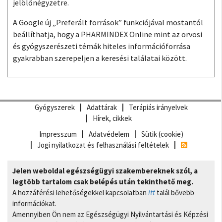
jelölőnégyzetre.
A Google új „Preferált források” funkciójával mostantól
beállíthatja, hogy a PHARMINDEX Online mint az orvosi
és gyógyszerészeti témák hiteles információforrása
gyakrabban szerepeljen a keresési találatai között.
Gyógyszerek
Adattárak
Terápiás irányelvek
Hírek, cikkek
Impresszum
Adatvédelem
Sütik (cookie)
Jogi nyilatkozat és felhasználási feltételek
Jelen weboldal egészségügyi szakembereknek szól, a
legtöbb tartalom csak belépés után tekinthető meg.
A hozzáférési lehetőségekkel kapcsolatban
itt
talál bővebb
információkat.
Amennyiben Ön nem az Egészségügyi Nyilvántartási és Képzési