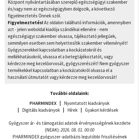
Központ nyilvántartásában szereplő egészségügyi szakember
és/vagy nem az egészségügyben dolgozik, a következő
figyelmeztetés Önnek szól.
Figyelmeztetés!
Az oldalon található információk, amennyiben
azt - jelen weboldal kiadója szándékai ellenére - nem
egészségügyi szakember olvassa, tájékoztató jellegűek,
semmilyen esetben sem helyettesítik szakember véleményét!
Gyógyszerekkel kapcsolatban a kockázatokról és
mellékhatásokról, olvassa el a betegtájékoztatót, vagy
kérdezze meg kezelőorvosát, gyógyszerészét! Nem gyógyszer
termékekkel kapcsolatban a kockázatokról olvassa el a
használati útmutatót vagy kérdezze meg kezelőorvosát!
További oldalaink:
PHARMINDEX
Nyomtatott kiadványok
Digitális kiadványok
Hírek
Gyakori kérdések
Gyógyszer ár- és támogatási adatok érvényességének kezdete
(NEAK):
2026. 08. 01. 00:00
PHARMINDEX gyógyszer-adatbázis legutóbbi frissítésének