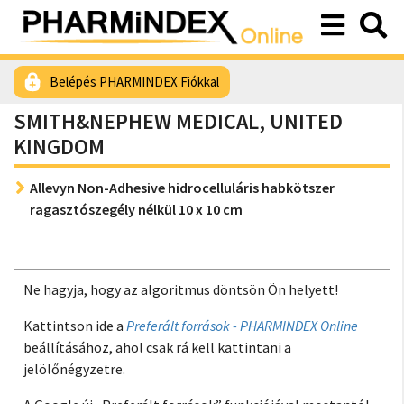
Belépés PHARMINDEX Fiókkal
SMITH&NEPHEW MEDICAL, UNITED
KINGDOM
Allevyn Non-Adhesive hidrocelluláris habkötszer
ragasztószegély nélkül 10 x 10 cm
Ne hagyja, hogy az algoritmus döntsön Ön helyett!
Kattintson ide a
Preferált források - PHARMINDEX Online
beállításához, ahol csak rá kell kattintani a
jelölőnégyzetre.