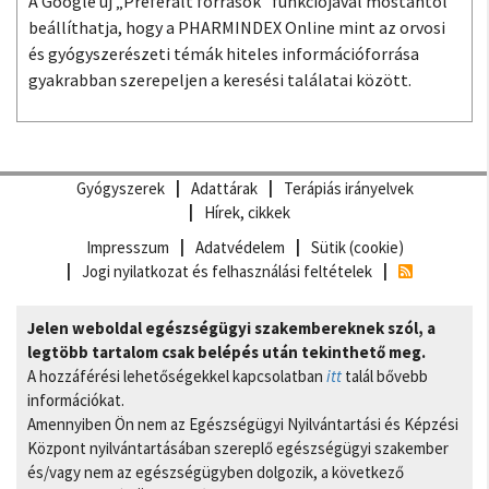
A Google új „Preferált források” funkciójával mostantól
beállíthatja, hogy a PHARMINDEX Online mint az orvosi
és gyógyszerészeti témák hiteles információforrása
gyakrabban szerepeljen a keresési találatai között.
Gyógyszerek
Adattárak
Terápiás irányelvek
Hírek, cikkek
Impresszum
Adatvédelem
Sütik (cookie)
Jogi nyilatkozat és felhasználási feltételek
Jelen weboldal egészségügyi szakembereknek szól, a
legtöbb tartalom csak belépés után tekinthető meg.
A hozzáférési lehetőségekkel kapcsolatban
itt
talál bővebb
információkat.
Amennyiben Ön nem az Egészségügyi Nyilvántartási és Képzési
Központ nyilvántartásában szereplő egészségügyi szakember
és/vagy nem az egészségügyben dolgozik, a következő