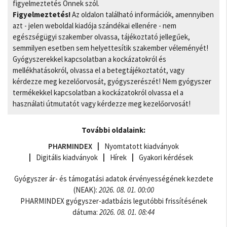
figyelmeztetés Önnek szól.
Figyelmeztetés!
Az oldalon található információk, amennyiben
azt - jelen weboldal kiadója szándékai ellenére - nem
egészségügyi szakember olvassa, tájékoztató jellegűek,
semmilyen esetben sem helyettesítik szakember véleményét!
Gyógyszerekkel kapcsolatban a kockázatokról és
mellékhatásokról, olvassa el a betegtájékoztatót, vagy
kérdezze meg kezelőorvosát, gyógyszerészét! Nem gyógyszer
termékekkel kapcsolatban a kockázatokról olvassa el a
használati útmutatót vagy kérdezze meg kezelőorvosát!
További oldalaink:
PHARMINDEX
Nyomtatott kiadványok
Digitális kiadványok
Hírek
Gyakori kérdések
Gyógyszer ár- és támogatási adatok érvényességének kezdete
(NEAK):
2026. 08. 01. 00:00
PHARMINDEX gyógyszer-adatbázis legutóbbi frissítésének
dátuma:
2026. 08. 01. 08:44