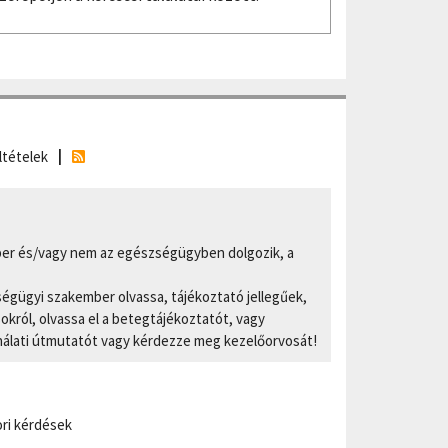
ltételek
er és/vagy nem az egészségügyben dolgozik, a
ségügyi szakember olvassa, tájékoztató jellegűek,
ról, olvassa el a betegtájékoztatót, vagy
nálati útmutatót vagy kérdezze meg kezelőorvosát!
ri kérdések