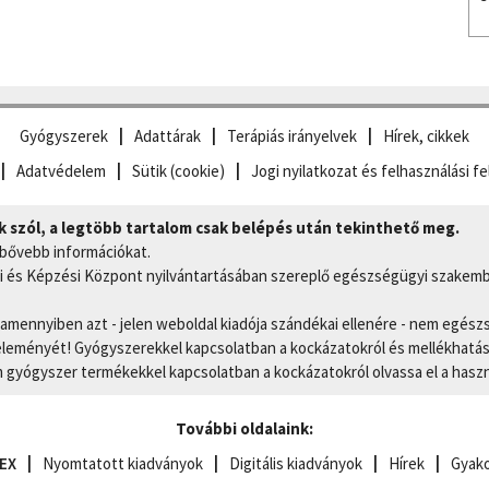
Gyógyszerek
Adattárak
Terápiás irányelvek
Hírek, cikkek
Adatvédelem
Sütik (cookie)
Jogi nyilatkozat és felhasználási fe
szól, a legtöbb tartalom csak belépés után tekinthető meg.
 bővebb információkat.
 és Képzési Központ nyilvántartásában szereplő egészségügyi szakemb
, amennyiben azt - jelen weboldal kiadója szándékai ellenére - nem egész
eményét! Gyógyszerekkel kapcsolatban a kockázatokról és mellékhatások
gyógyszer termékekkel kapcsolatban a kockázatokról olvassa el a hasz
További oldalaink:
EX
Nyomtatott kiadványok
Digitális kiadványok
Hírek
Gyako