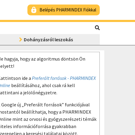
Belépés PHARMINDEX Fiókkal
Dohányzásról leszokás
e hagyja, hogy az algoritmus döntsön Ön
elyett!
attintson ide a
Preferált források - PHARMINDEX
nline
beállításához, ahol csak rá kell
attintani a jelölőnégyzetre.
 Google új „Preferált források” funkciójával
ostantól beállíthatja, hogy a PHARMINDEX
nline mint az orvosi és gyógyszerészeti témák
iteles információforrása gyakrabban
zerepeljen a keresési találatai között.