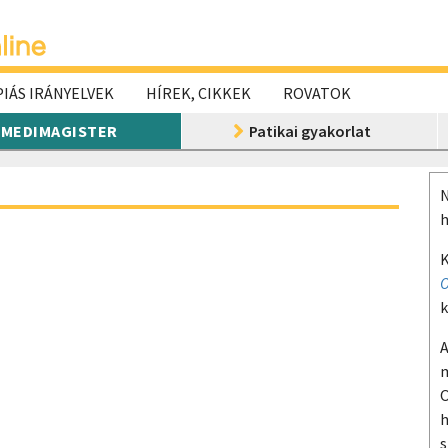
IÁS IRÁNYELVEK
HÍREK, CIKKEK
ROVATOK
MEDIMAGISTER
Patikai gyakorlat
N
h
K
O
k
A
m
O
h
s